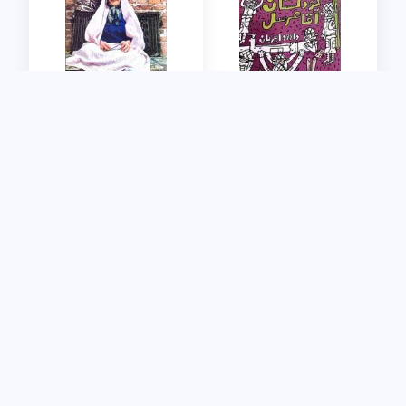
کودکستان آقا مرسل
قصه های من و ننه آغا ( جلد دوم )
داوود امیریان
مظفر سالاری
۳۱۵,۰۰۰
۴۵۰,۰۰۰
۱۰ %
تومان
۱۰ %
تومان
افزودن به سبد خرید
افزودن به سبد خرید
سه کاهن
کتاب روضه ( گزیده مستند روضه الشهدای ملاحسین واعظ کاشفی)
مجید قیصری
محمد حقی