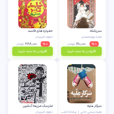
سررشته
خمپاره های فاسد
مژده پورمحمدی
داوود امیریان
۲۸۸,۰۰۰
۱۸۰,۰۰۰
۱۰ %
تومان
۱۰ %
تومان
افزودن به سبد خرید
افزودن به سبد خرید
سرکار علیه
مترسک مزرعه آتشین
زهره عیسی خانی
|
ریحانه کشتکاران
داوود امیریان