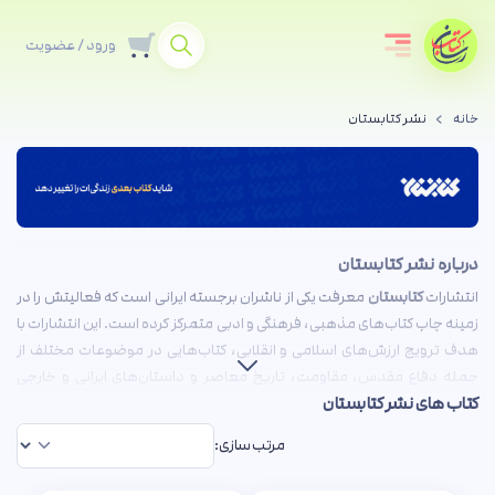
ورود / عضویت
خانه
نشر کتابستان
درباره نشر کتابستان
انتشارات
کتابستان
معرفت یکی از ناشران برجسته ایرانی است که فعالیتش را در
زمینه چاپ کتاب‌های مذهبی، فرهنگی و ادبی متمرکز کرده است. این انتشارات با
هدف ترویج ارزش‌های اسلامی و انقلابی، کتاب‌هایی در موضوعات مختلف از
جمله دفاع مقدس، مقاومت، تاریخ معاصر و داستان‌های ایرانی و خارجی
کتاب های نشر کتابستان
منتشر می‌کند.
از آثار مطرح این انتشارات می‌توان به
رویای نیمه‌شب
،
حیدر
،
زایو
،
خار و میخک
،
مرتب سازی:
جان بها
،
مجموعه عزرائیل
و ... اشاره کرد. کتابستان همچنین نقش مهمی در
معرفی نویسندگان جوان و تازه‌کار ایفا می‌کند و آثار خارجی گزینش‌شده را با