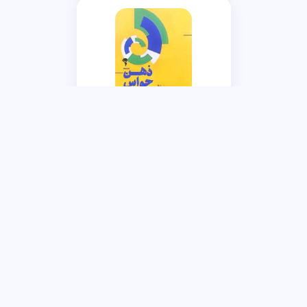
ذهن حواس جمع
نیر ایال
|
فاطمه علی پور تنگسیری
ناموجود
به من خبر بده