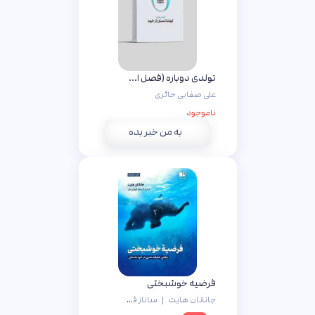
تولدی دوباره (فصل اول: تولد انسان از خود)
علی صفایی حائری
ناموجود
به من خبر بده
فرضیه خوشبختی
جاناتان هایت
|
ساناز فرشیدفر