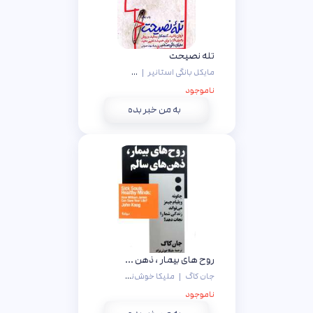
تله نصیحت
مایکل بانگی استانیر
|
سهند حمزه ئی
ناموجود
به من خبر بده
روح های بیمار ، ذهن های سالم
جان کاگ
|
ملیکا خوش‌نژاد
ناموجود