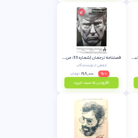
پرتوها (جلد شانزده: ابعاد دینی نبرد با اسرائیل)
فصلنامه ترجمان (شماره 33: من برگشتم پتیاره ها)
جمعی از نویسندگان
۱۹۸,۰۰۰
۱۰ %
تومان
افزودن به سبد خرید