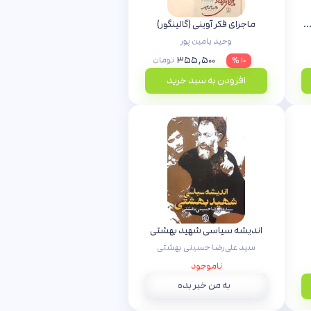
مه ترجمان (شماره 23: راست های افراطی چه می گویند؟)
ماجرای فکر آوینی (گالینگور)
وحید یامین پور
۳۵۵,۵۰۰
۱۰ %
تومان
افزودن به سبد خرید
اندیشه سیاسی شهید بهشتی
سید علی‌رضا حسینی بهشتی
ناموجود
به من خبر بده