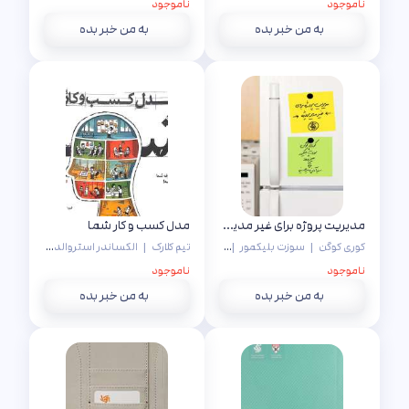
ناموجود
ناموجود
به من خبر بده
به من خبر بده
مدیریت پروژه برای غیر مدیر پروژه
مدل کسب و کار شما
کوری کوگن
|
سوزت بلیکمور
|
جیمز وود
|
تیم کلارک
|
سید آرمین میرحسینی
الکساندر استروالدر
|
ایو پیگنی
ناموجود
ناموجود
به من خبر بده
به من خبر بده