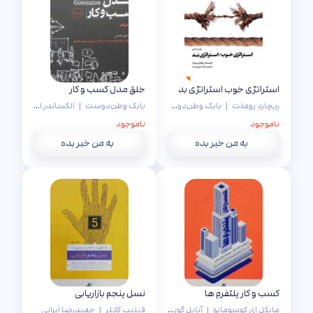
استراتژی خوب استراتژی بد
خلق مدل کسب و کار
ریچارد روملت
|
بابک وطن‌دوست
بابک وطن‌دوست
|
الکساندر استروالدر
|
ناموجود
ناموجود
به من خبر بده
به من خبر بده
کسب و کار پلتفرم ها
نسل پنجم بازاریابی
مایکل ای کوسومانو
|
آنابل گور
|
شهرام خلیل‌نژاد
فیلیپ کاتلر
|
حمیدرضا ایرانی