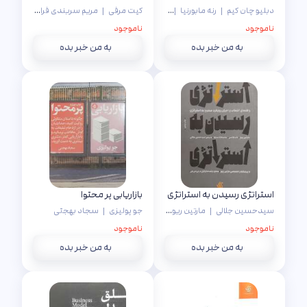
دبلیو چان کیم
|
رنه مابورنیا
|
سامه نجفی
کیت مرفی
|
مریم سربندی فراهانی
ناموجود
ناموجود
به من خبر بده
به من خبر بده
استراتژی رسیدن به استراتژی
بازاریابی پر محتوا
سیدحسین جلالی
|
مارتین ریوز
|
نات هانس
|
جو پولیزی
|
جانمجایا سینها
سجاد بهجتی
ناموجود
ناموجود
به من خبر بده
به من خبر بده