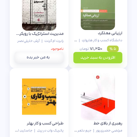
ارزیابی عملکرد
مدیریت استراتژیک با رویکردی امروزی
دانشگاه کسب و کار هاروارد
|
مسعود سلطانی
رابرت ام گرنت
|
آرش خلیلی‌نصر
۷۱,۲۵۰
۵ %
تومان
ناموجود
به من خبر بده
افزودن به سبد خرید
رهبری از بالای خط
طراحی کسب و کار بهتر
مرتضی خضری‌پور
|
جیم دثمر
|
عماد قائنی
پاتریک وان در پیل
|
جاستین لوکیتزو لیزا کی سولومون