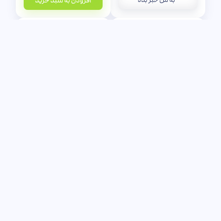
افزودن به سبد خرید
قلاب
گره استراتژی
نیر ایال
|
رایان هوور
|
سعید قدوسی‌نژاد
ریچارد روملت
|
علیرضا خاکساران
ناموجود
ناموجود
به من خبر بده
به من خبر بده
شــبکه توزیـع کتاب‌های شـاخص با ۱۰ تا
۲۵ درصد تخفیف همیشگی ارسال
کم‌هزینه پستی به تمام ایران