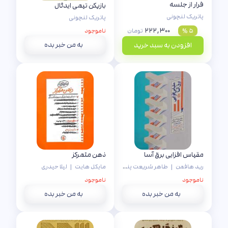
فرار از جلسه
بازیکن تیمی ایدئال
پاتریک لنچونی
پاتریک لنچونی
۲۲۲,۳۰۰
۵ %
تومان
ناموجود
به من خبر بده
افزودن به سبد خرید
مقیاس افزایی برق آسا
ذهن متمرکز
رید هافمن
|
طاهر شریعت پناهی
مایکل هایت
|
لیلا حیدری
ناموجود
ناموجود
به من خبر بده
به من خبر بده