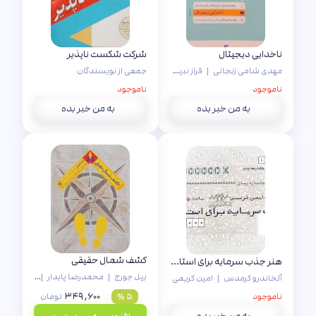
ناخدایی دیجیتال
شرکت شکست ناپذیر
مهدی شامی زنجانی
|
فراز نبیی
|
شادی ایران‌دوست
جمعی از نویسندگان
ناموجود
ناموجود
به من خبر بده
به من خبر بده
کشف شمال حقیقی
هنر جذب سرمایه برای استارت آپ ها
بیل جورج
|
محمدرضا پایدار
|
شیما قدیر
آلخاندرو کرمدس
|
امین کریمی
۳۴۹,۶۰۰
ناموجود
۵ %
تومان
به من خبر بده