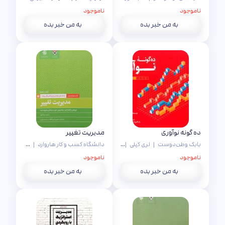
ناموجود
ناموجود
به من خبر بده
به من خبر بده
ده گونه نوآوری
مدیریت تغییر
بابک وطن‌دوست
|
لری کیلی
|
رایان پیکل
|
دانشگاه کسب و کار هاروارد
|
برایان کوئین وهلن والترز
|
مرضیه فروت
سینا فخا
ناموجود
ناموجود
به من خبر بده
به من خبر بده