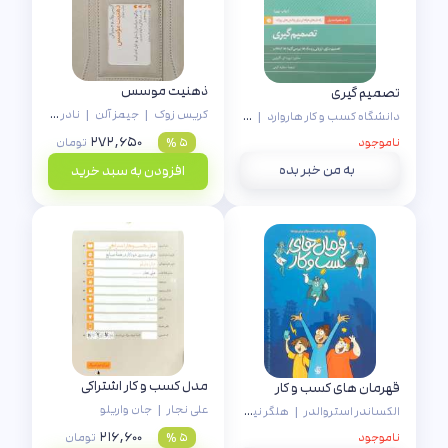
ذهنیت موسس
تصمیم گیری
کریس زوک
|
جیمز آلن
|
نادر سیدکلالی
|
دانشگاه کسب و کار هاروارد
|
مجید کرمی
۲۷۲,۶۵۰
ناموجود
۵ %
تومان
به من خبر بده
افزودن به سبد خرید
مدل کسب و کار اشتراکی
قهرمان های کسب و کار
علی نجار
|
جان واریلو
الکساندر استروالدر
|
هلگر نیلس پل
|
حامد شیدائیان
|
علیرضا علی‌سلیمانی
۲۱۶,۶۰۰
ناموجود
۵ %
تومان