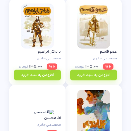
انتشارات بوده و کتاب‌ «عمو قاسم» با ۲۴۲ هزار جلد، «داداش ابراهیم» با ۱۵۰
هزار جلد، «آموزش نماز» با ۱۵۰ هزار جلد و «شناسنامه تکلیف» با ۱۲۰ هزار
جلد در رتبه‌های بعدی قرار دارند. این انتشارات در سال ۱۳۹۵ به عنوان ناشر
برگزیده بیست‌ونهمین نمایشگاه کتاب تهران معرفی شد و در سال ۱۳۹۷ نیز به
عنوان ناشر برگزیده سال مورد تجلیل قرار گرفت.
مجموعه قهرمان من
که از
بهترین آثار این نشر است در قالب داستان‌هایی کوتاه
و تصویرگری جذاب
برش‌هایی از زندگی شهیدان والا مقام ایران زمین را بازگو می‌کند.
عمو قاسم
داداش ابراهیم
محمدعلی جابری
محمدعلی جابری
۱۳۵,۰۰۰
۱۳۵,۰۰۰
۱۰ %
تومان
۱۰ %
تومان
افزودن به سبد خرید
افزودن به سبد خرید
آقا محسن
محمدعلی جابری