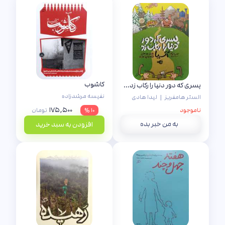
کاشوب
پسری که دور دنیا را رکاب زد3 (سفر به آسیا)
نفیسه مرشدزاده
الستر هامفریز
|
لیدا هادی
۱۷۵,۵۰۰
ناموجود
۱۰ %
تومان
به من خبر بده
افزودن به سبد خرید