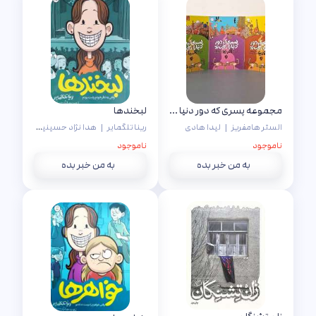
مجموعه پسری که دور دنیا را رکاب زد (سه جلدی)
لبخندها
الستر هامفریز
|
لیدا هادی
رینا تلگمایر
|
هدا نژاد حسینیان
ناموجود
ناموجود
به من خبر بده
به من خبر بده