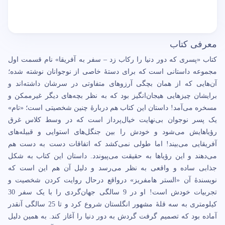
معرفی کتاب
کتاب «پسری که دور دنیا را رکاب زد – سفر به آفریقا» نام قسمت اول
مجموعه داستانی است که برای دستۀ خاصی از نوجوانان نوشته شده؛
آن‌هایی که از همان بچگی آرزوهای متفاوتی در سرشان داشته‌اند و
برایشان چیزهایی هیجان‌انگیز بود که به نظر بچه‌های دیگر غیرممکن و
مسخره می‌آمد! داستان این کتاب هم دربارۀ چنین شخصیتی است؛ «تام»
یک پسر نوجوان بی‌نهایت خیال‌پرداز است که در وسط کلاس غرق
رؤیاهایش می‌شود و خودش را بین جنگل‌های استوایی و قبیله‌های
آفریقایی می‌بیند! اما طولی نمی‌کشد که اتفاقات دست به دست هم
می‌دهند و این رؤیاها به حقیقت می‌پیوندد. داستان این کتاب به شکل
جذابی ساده و واقعی به نظر می‌رسد و دلیل آن هم این است که
نویسندۀ آن «الستر هامفریز» درواقع درحال روایت کردن شخصیت و
تجربیات خودش است! او در 9 سالگی جهان‌گردی را با یک سفر 30
کیلومتری به سه قلۀ مشهور انگلستان شروع کرد و تا 25 سالگی آنقدر
آماده بود که تصمیم گرفت گردش به دور دنیا را آغاز کند. به همین دلیل