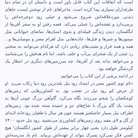
است که اتفاقات این کتاب قابل باور است و داستان آن در تمام دنیا
طرفداران بسیاری پیدا کرده است. ماجراهای تام از نوشتن لیست جاهای
دیدنی موردعلاقه‌اش شروع می‌شود و خیلی زود دوچرخه‌اش را
برمی‌دارد و نقشه‌اش را عملی می‌کند. قصه رفتن او به سفر آفریقا از
انگلستان، دیدن زندگی قبیله‌ای و بدوی انسان‌ها، تماشای حیواناتی مثل
میمون‌ها و شیرها و فیل‌ها، جاذبه‌هایی مثل اهرام مصر و مومیایی‌ها و...
همه و همه فراز و نشیب‌های زیادی دارد که هرکدام می‌توانند به سختی
رد شدن از یک صحرای بی‌آب و علف باشد، اما تام هدفش را می‌شناسد
و می‌خواهد بداند بعد از آفریقا، چه سرزمین‌های دیگری در انتظار یک
گردشگر خواهند بود.
در ادامه برشی از این کتاب را می‌خوانیم:
«تام توی کشور مصر در امتداد رود نیل بلندترین رود دنیا رکاب می‌زد. او
از عرض کم رود نیل در تعجب بود. به کشاورزهایی که زمین‌های
کوچکشان را شخم می‌زدند نگاه می‌کرد. گاوآهن بزرگ چوبی آن‌ها به
پشت یک گاو بزرگ با شاخ‌های تیز و خمیده بسته شده بود. زمین‌های
اطراف نیل بسیار حاصلخیز هستند چون هر سال با طغیان رودخانه لایه‌ای
از گل و لای مفید روی زمین‌های کشاورزی می‌نشیند. رود نیل حدود ۶۴۰۰
کیلومتر طول دارد یعنی چهار برابر بیشتر از طول کشور انگلستان! هیچ
کسی فکر نمی‌کرد پسرک بتواند از عهده‌اش بربیاید. تام یاد مدرسه‌اش