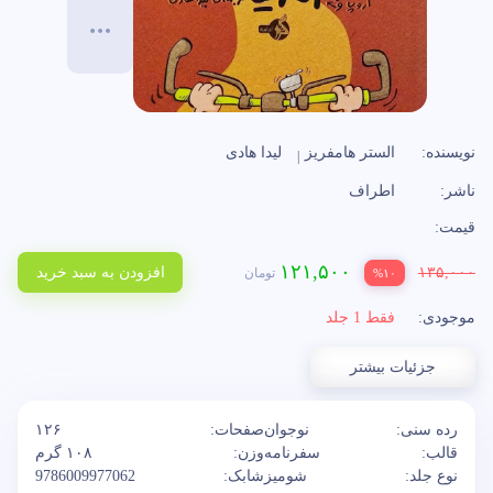
نویسنده:
الستر هامفریز
لیدا هادی
ناشر:
اطراف
قیمت:
۱۲۱,۵۰۰
۱۳۵,۰۰۰
افزودن به سبد خرید
تومان
%۱۰
موجودی:
فقط 1 جلد
جزئیات بیشتر
رده سنی:
نوجوان
صفحات:
۱۲۶
قالب:
سفرنامه
وزن:
۱۰۸ گرم
نوع جلد:
شومیز
شابک:
9786009977062