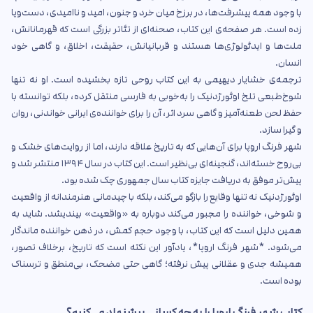
با وجود همه پیشرفت‌ها، در برزخ میان خرد و جنون، امید و ناامیدی، دست‌وپا
زده است. هر صفحه‌ی این کتاب، صحنه‌ای از تئاتر بزرگی است که قهرمانانش،
ملت‌ها و ایدئولوژی‌ها هستند و قربانیانش، حقیقت، اخلاق، و گاهی خود
انسان.
ترجمه‌ی خشایار دیهیمی به این کتاب روحی تازه بخشیده است. او نه تنها
شوخ‌طبعی تلخ اوئورژدنیک را به‌خوبی به فارسی منتقل کرده، بلکه توانسته با
حفظ لحن طعنه‌آمیز و گاهی سرد اثر، آن را برای خواننده‌ی ایرانی خواندنی، روان
و گیرا سازد.
شهر فرنگ اروپا برای آن‌هایی که به تاریخ علاقه دارند، اما از روایت‌های خشک و
بی‌روح خسته‌اند، گنجینه‌ای بی‌نظیر است. این کتاب در سال ۱۳۹۴ منتشر شد و
پیش‌تر موفق به دریافت جایزه کتاب سال جمهوری چک شده بود.
اوئورژدنیک نه تنها وقایع را بازگو می‌کند، بلکه با چیدمانی هنرمندانه از واقعیت
و شوخی، خواننده را مجبور می‌کند دوباره به «واقعیت» بیندیشد. شاید به
همین دلیل است که این کتاب، با وجود حجم کمش، در ذهن خواننده ماندگار
می‌شود. *شهر فرنگ اروپا*، یادآور این نکته است که تاریخ، برخلاف تصور،
همیشه جدی و عقلانی پیش نرفته؛ گاهی حتی مضحک، بی‌منطق و ترسناک
بوده است.
کتاب شهر فرنگ اروپا را به چه کسانی پیشنهاد می‌کنیم؟