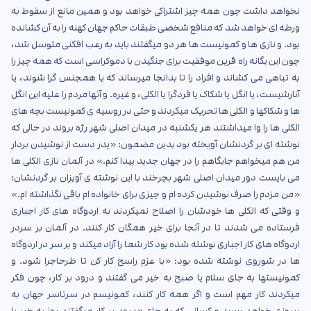
نخواهد داشت چون همه چیز اشتراکی خواهد بود و همین مانع از سقوط به
ورطه ای خواهد شد که منافع شخصی طبقات حاکم جهان کهنه را به آن کشانده
بود. و نازی ها و کمونیست ها هر دو میگفتند باید به رعب افکنی متوسل شد،
چون این یگانه راه قرین موفقیت برای جنگیدن با دموکراسی است که همه چیز را
به تباهی می کشاند و افراد را تا بدانجا میرساند که یا همجنس گرا شوند، یا
آنارشیست، یا انگل یا شکاک یا فردگرا یا الکلی، و غیره. و آنها مردم را علیه این انگل
ها و شکاکها و الکلی ها تحریک میکردند و حتی در روسیه ی کمونیست بچه های
الکلی ها را وا میداشتند هر یکشنبه در میدان اصلی شهر رژه بروند در حالی که
نوشته ای بر گردنشان آویخته بود بدین مضمون: «پدر دست از نوشیدن بردار
من هم میخواهم جایگاهم را در جهان جدید پیدا کنم.» در آلمان نازی الکلی ها
می بایست دور میدان اصلی شهر بچرخند با این نوشته ی آویزان بر گردنشان:
«من مزدم را صرف نوشیدن کرده ام و چیزی برای خانواده ام باقی نگذاشته ام.»
و وقتی که الکلی ها خودشان را اصلاح نمیکردند به اردوگاه های کار اجباری
فرستاده می شدند تا در آنجا برای خیر همگان کار کنند. در آلمان بر سردر
اردوگاه های کار اجباری نوشته شده بود کار شما را آزاد میکند و بر سر در اردوگاه
ها در شوروی نوشته شده بود: «با عزم راسخ کار کن تا طرحاجرا شود. و
کمونیستها به جای سلام یا صبح به خیر می گفتند و درود بر کار، چون فکر
میکردند کار مهم است و اگر همه کار کنند، کمونیسم در سرتاسر جهان به