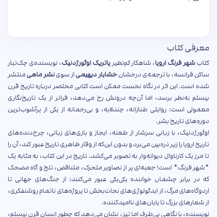
معرفی کتاب
کتاب
شهر فرنگ اروپا
، شاهکار کم‌نظیر
پاتریک اوئورژدنیک
، نویسنده‌ی چک‌تبار
ساکن فرانسه، با ترجمه‌ی درخشان
خشایار دیهیمی
از سوی
نشر ماهی
منتشر
شده است. این اثر در نگاه نخست ممکن است کتابی مختصر درباره تاریخ قرن
بیستم به‌نظر برسد، اما آن‌چه درونش رخ می‌دهد، فراتر از یک تاریخ‌نگاری
معمولی است: روایتی طنازانه، چندلایه، و بی‌رحمانه از یکی از پرآشوب‌ترین
دوره‌های تاریخ بشر.
اوئورژدنیک، با زبانی سرشار از طعنه، ایجاز و بازی‌های زبانی، چرخ‌دنده‌های
تاریخ اروپا را زیر ذره‌بین می‌برد و بدون این‌که از وقار ظاهری تاریخ عبور کند، آن را
تا مرز یک کارناوال دیوانه‌وار به تصویر می‌کشد. تاریخ در این کتاب، به مثابه یک
*شهر فرنگ* است؛ جعبه‌ای پر از تصاویر متحرک، متناقض، تلخ و گاه مضحک
که در برابر چشمان خواننده یکی‌یکی عبور می‌کنند: از جنگ‌های جهانی تا
اردوگاه‌های مرگ، از ایدئولوژی‌های نجات‌بخش تا پروژه‌های ناتمام روشنفکری،
از شعارهای بزرگ تا پایان‌های ناامیدکننده.
نویسنده، با نگاهی بی‌طرف اما تیز، نشان می‌دهد که چطور انسان قرن بیستم،