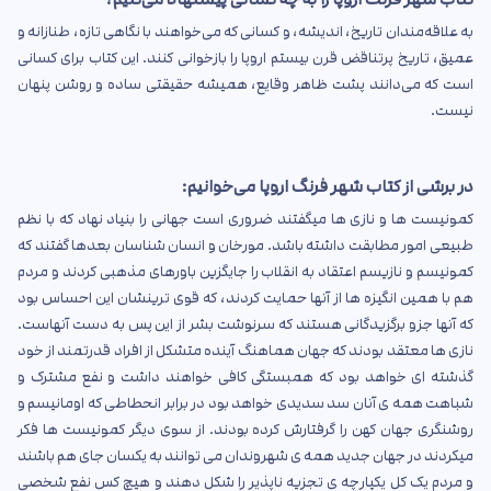
به علاقه‌مندان تاریخ، اندیشه، و کسانی که می‌خواهند با نگاهی تازه، طنازانه و
عمیق، تاریخ پرتناقض قرن بیستم اروپا را بازخوانی کنند. این کتاب برای کسانی
است که می‌دانند پشت ظاهر وقایع، همیشه حقیقتی ساده و روشن پنهان
نیست.
در برشی از کتاب شهر فرنگ اروپا می‌خوانیم:
کمونیست ها و نازی ها میگفتند ضروری است جهانی را بنیاد نهاد که با نظم
طبیعی امور مطابقت داشته باشد. مورخان و انسان شناسان بعدها گفتند که
کمونیسم و نازیسم اعتقاد به انقلاب را جایگزین باورهای مذهبی کردند و مردم
هم با همین انگیزه ها از آنها حمایت کردند، که قوی ترینشان این احساس بود
که آنها جزو برگزیدگانی هستند که سرنوشت بشر از این پس به دست آنهاست.
نازی ها معتقد بودند که جهان هماهنگ آینده متشکل از افراد قدرتمند از خود
گذشته ای خواهد بود که همبستگی کافی خواهند داشت و نفع مشترک و
شباهت همه ی آنان سد سدیدی خواهد بود در برابر انحطاطی که اومانیسم و
روشنگری جهان کهن را گرفتارش کرده بودند. از سوی دیگر کمونیست ها فکر
میکردند در جهان جدید همه ی شهروندان می توانند به یکسان جای هم باشند
و مردم یک کل یکپارچه ی تجزیه ناپذیر را شکل دهند و هیچ کس نفع شخصی