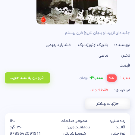
چکبده‌ای از پیدا و پنهان تاریخ قرن بیستم
نویسنده:
پاتریک اوئورژدنیک
خشایار دیهیمی
ناشر:
ماهی
قیمت:
۹۹,۰۰۰
۱۱۰,۰۰۰
افزودن به سبد خرید
تومان
%۱۰
موجودی:
فقط 1 جلد
جزئیات بیشتر
رده سنی:
عمومی
صفحات:
۱۲۰
قالب:
یادداشت
وزن:
۱۳۰ گرم
نوع جلد:
شومیز
شابک:
9789642091911