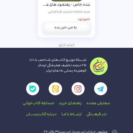
بنده خاص - رهنمود های علامه طباطبایی
سید محمدحسین طباطبایی
ناموجود
به من خبر بده
اتمام نتایج
شــبکه توزیـع کتاب‌های شـاخص با ۱۰ تا
۲۵ درصد تخفیف همیشگی ارسال
کم‌هزینه پستی به تمام ایران
سفارش عمده
راهنمای‌ خرید
مسابقه کتاب‌خوانی
نذر فرهــنگی
ارتبــاط با‌ مـا
درباره کتاب‌رســـان
مشهد، خیابان ابن سینا، ابن سینا۳ پلاک ۲۶