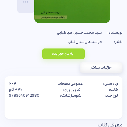
نویسنده:
سید محمدحسین طباطبایی
ناشر:
موسسه بوستان کتاب
به من خبر بده
جزئیات بیشتر
رده سنی:
عمومی
صفحات:
۲۲۴
قالب:
تدوین
وزن:
۳۳۰ گرم
نوع جلد:
شومیز
شابک:
9789640912980
معرفی کتاب