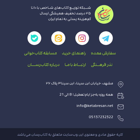
شــبکه توزیـع کتاب‌های شـاخص با ۱۰ تا
۲۵ درصد تخفیف همیشگی ارسال
کم‌هزینه پستی به تمام ایران
سفارش عمده
راهنمای‌ خرید
مسابقه کتاب‌خوانی
نذر فرهــنگی
ارتبــاط با‌ مـا
درباره کتاب‌رســـان
مشهد، خیابان ابن سینا، ابن سینا۳ پلاک ۲۶
همه روزه به‌جز ایام تعطیل؛ 8 الی 21
info@ketabresan.net
05137232322
کلیه حقوق مادی و معنوی این وب‌سایت متعلق به کتاب‌رسان می‌باشد