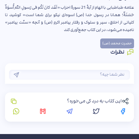
علامه طباطبایی با الهام از آیۀ 21 سورۀ احزاب «لَقَد کانَ لَکُم فی رَسولِ اللهِ أُسوَةٌ
حَسَنَةٌ؛ همانا در رسول خدا (ص) اسوه‌ای نیکو برای شما است» کوشید تا
کلیاتی از اخلاق، سیر و سلوک و رفتار پیامبر اکرم (ص) و آنچه «سنّت پیامبر»
نامیده می‌شود، در این کتاب جمع‏‌آوری کند
حضرت محمد (ص)
نظرات
این کتاب به درد کی می‌خوره؟