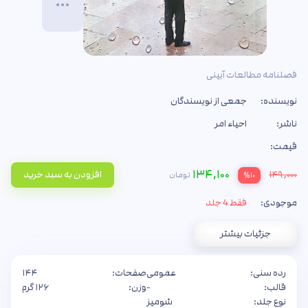
فصلنامه مطالعات آیینی
نویسنده:
جمعی از نویسندگان
ناشر:
احیاء امر
قیمت:
۱۳۴,۱۰۰
۱۴۹,۰۰۰
افزودن به سبد خرید
تومان
%۱۰
موجودی:
فقط 4 جلد
جزئیات بیشتر
رده سنی:
عمومی
صفحات:
۱۴۴
قالب:
-
وزن:
۱۲۶ گرم
نوع جلد:
شومیز