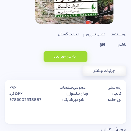
نویسنده:
ثمین نبی‌پور
الیزابت گسکل
ناشر:
افق
به من خبر بده
جزئیات بیشتر
رده سنی:
عمومی
صفحات:
۶۹۶
قالب:
رمان بلند
وزن:
۵۲۶ گرم
نوع جلد:
شومیز
شابک:
9786003538887
معرفی کتاب