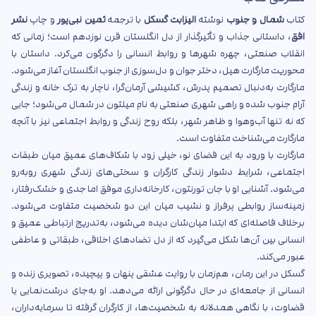
کتاب
شمال و جنوب
نوشته
الیزابت گسکل
با ترجمه
ثمین نبی‌پور
و چاپ
نشر
افق
، داستانی جذاب و تأثیرگذار از دل انگلستان قرن نوزدهم است؛ زمانی که
انقلاب صنعتی، چهره شهرها و روابط انسانی را دگرگون می‌کرد. داستان با
محوریت مارگارت هیل، دختر جوان و دل‌سوزی از جنوب انگلستان آغاز می‌شود.
مارگارت به‌دنبال تصمیم پدرش، کشیشی آرمان‌گرا، ناچار به ترک خانه و زندگی
آرام جنوب شده و راهی شهری صنعتی به نام میلتون در شمال می‌شود؛ جایی
که نه تنها آب‌وهوا و ظاهر شهر، بلکه روح زندگی و روابط اجتماعی نیز با آنچه
مارگارت می‌شناخت متفاوت است.
مارگارت با ورود به این فضای نو، خیلی زود با شکاف‌های عمیق میان طبقات
اجتماعی، شرایط دشوار زندگی کارگران و سختی‌های زندگی شهری روبه‌رو
می‌شود. آشنایی او با جان تورنتون، کارخانه‌داری موفق اما جدی و خشک‌رفتار،
زمینه‌ساز روابطی پرفراز و نشیب میان این دو شخصیت متفاوت می‌شود.
برخلاف فاصله‌ای که ابتدا میان‌شان دیده می‌شود، به‌تدریج ارتباطی عمیق و
انسانی بین آن‌ها شکل می‌گیرد که از دل تضادهای اخلاقی، طبقاتی و عاطفی
عبور می‌کند.
گسکل در این رمان، هم‌زمان با روایت عشقی پنهان و پیچیده، تصویری زنده و
انسانی از جامعه‌ای در حال دگرگونی ارائه می‌دهد. او به‌جای درشت‌نمایی یا
قضاوت، با نگاهی همدلانه به شخصیت‌ها، از کارگران گرفته تا سرمایه‌داران،