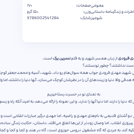
عمومی
صفحات:
۱۷۰
طرات و زندگینامه داستانی
وزن:
۱۵۰ گرم
شومیز
شابک:
9786002541284
دی فرودی
از زبان همسر شهید و به قلم
نسرین پرک
است.
 دوست نداشتند؟ چطور تونستند؟
 زندگی شهید مهدی فرودی جواب همه سوال‌هام رو داد. شهید، آسیه و محمدجعفر کوچ
دفی والا دنیا و زینت‌های آن را در نظرشان کوچک می‌سازد. آنها دنیا را داشتند اما و
ه تمنای تو در حسرت رستاخیزیم
 را دارند اما دنیا آنها را ندارد. و این نمونه را ارائه می‌دهد به امید آنکه راه و رسم آ
 دو آشنای قدیمی به نام‌های مهدی و راضیه. اما مهدی درگیر مبارزات انقلابی است و تا
روزی انقلاب. اما وصال زودتر از این‌ها اتفاق می‌افتد. داستان، حکایت زندگی‌ ساده‌ش
تکیه کند به مردی که گاه مشغول دروس حوزوی است، گاه در هند و کجا و کجا و کجا 