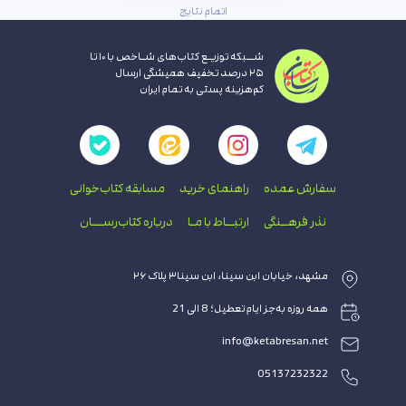
اتمام نتایج
شــبکه توزیـع کتاب‌های شـاخص با ۱۰ تا
۲۵ درصد تخفیف همیشگی ارسال
کم‌هزینه پستی به تمام ایران
سفارش عمده
راهنمای‌ خرید
مسابقه کتاب‌خوانی
نذر فرهــنگی
ارتبــاط با‌ مـا
درباره کتاب‌رســـان
مشهد، خیابان ابن سینا، ابن سینا۳ پلاک ۲۶
همه روزه به‌جز ایام تعطیل؛ 8 الی 21
info@ketabresan.net
05137232322