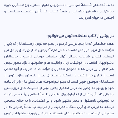
به علاقه‌مندان فلسفهٔ سیاسی، دانشجویان علوم انسانی، پژوهشگران حوزه
دموکراسی، فعالان اجتماعی و همهٔ کسانی که نگران وضعیت سیاست و
اجتماع در جهان امروزند.
در برشی از کتاب سلطنت ترس می‌خوانیم:
همه خطاهایی که تا اینجا بررسی کردیم در بحبوحه ترس از مسلمانان که یکی از
مؤلفه های مهم امور ملی ماست، نقش دارد آمریکایی ها از چیزهای زیادی می
ترسند: فقدان خدمات درمانی گرانی خدمات درمانی ترامپ و حامیانش
دشواریهای اقتصادی، توفیقات زنان و اقلیت ها و خشونتهای نژاد محور پلیس
هر کدام از این ترس ها تا حدودی معقول و کارآمدند اما هر یک از آنها ممکن
است از کنترل خارج شود و اندیشه و همکاری بجا را ناممکن سازد. ترس از
مسلمانان موضوع خوبی است که میتوانیم آموخته های فعلی مان را بر آن پیاده
کنیم و ببینیم که چطور یک ترس معقول یعنی ترس از خشونت های تروریستی
جانیانی که انگیزه شان از ایدئولوژیهای افراطی ظاهراً اسلامی برآمده می تواند
به ترسهایی نامعقول و مضر منتهی شود و بی اعتمادی را به چنان سطحی
برساند که ارزش های گران سنگ دمکراتیک را از کار بیندازد. غالباً رهبرانی که در
مقام تزریق اعتماد به مخاطبانشان هستند با تکیه بر رتوریک ماهرانه از ترس