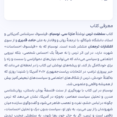
معرفی کتاب
کتاب
سلطنت ترس
نوشتهٔ
مارتا سی. نوسبام
، فیلسوف سرشناس آمریکایی و
استاد دانشگاه شیکاگو، با ترجمهٔ روان و وفادار به متن
حامد قدیری
و از سوی
انتشارات ترجمان
منتشر شده است. نوسبام که به «فیلسوف احساسات»
شهرت دارد، در این اثر ترس را نه صرفاً یک احساس شخصی، بلکه نیرویی
اجتماعی و سیاسی می‌داند که می‌تواند بنیان‌های دموکراسی را سست و راه را
برای خودکامگی باز کند. او ریشه‌های نوشتن این کتاب را در لحظه‌ای می‌داند که
خبر پیروزی ترامپ در انتخابات ریاست‌جمهوری ۲۰۱۶ آمریکا را شنید؛ روزی که
به‌گفتهٔ خودش، ترس از شکاف‌های اجتماعی و سیاست‌های تبعیض‌آمیز بیش
از همیشه واقعی و ملموس شد.
نوسبام در این کتاب با بهره‌گیری از سنت فلسفهٔ یونان باستان، روان‌شناسی
مدرن و تحلیل سیاست معاصر، به‌ویژه در آمریکا، نشان می‌دهد که ترس
چگونه در لباس خشم، نفرت و تعصب ظاهر می‌شود و گفت‌وگوی سازنده میان
شهروندان را از بین می‌برد. به باور او، سیاست بدون درک و تحلیل احساسات،
ناقص است و ترس، اگر به حال خود رها شود، به سلطنتی مخرب تبدیل