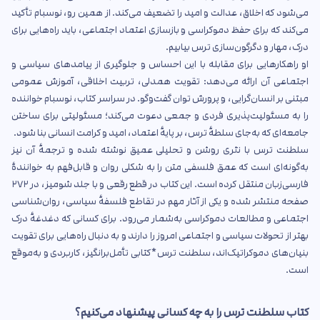
می‌شود که اخلاق، عدالت و امید را تضعیف می‌کند. از همین رو، نوسبام تأکید
می‌کند که برای حفظ دموکراسی و بازسازی اعتماد اجتماعی، باید راه‌هایی برای
درک، مهار و دگرگون‌سازی ترس بیابیم.
او راهکارهایی برای مقابله با این احساس و جلوگیری از پیامدهای سیاسی و
اجتماعی آن ارائه می‌دهد: تقویت همدلی، تربیت اخلاقی، آموزش عمومی
مبتنی بر انسان‌گرایی، و پرورش توان گفت‌وگو. در سراسر کتاب، نوسبام خواننده
را به مسئولیت‌پذیری فردی و جمعی دعوت می‌کند؛ مسئولیتی برای ساختن
جامعه‌ای که به‌جای سلطهٔ ترس، بر پایهٔ اعتماد، امید و کرامت انسانی بنا شود.
سلطنت ترس با نثری روشن و تحلیلی عمیق نوشته شده و ترجمهٔ آن نیز
به‌گونه‌ای است که عمق فلسفی متن را به شکلی روان و قابل‌فهم به خوانندهٔ
فارسی‌زبان منتقل کرده است. این کتاب در قطع رقعی و با جلد شومیز، در ۲۷۲
صفحه منتشر شده و یکی از آثار مهم در تقاطع فلسفهٔ سیاسی، روان‌شناسی
اجتماعی و مطالعات دموکراسی به‌شمار می‌رود. برای کسانی که دغدغهٔ درک
بهتر از تحولات سیاسی و اجتماعی امروز را دارند و به دنبال راه‌هایی برای تقویت
بنیان‌های دموکراتیک‌اند، سلطنت ترس*کتابی تأمل‌برانگیز، کاربردی و به‌موقع
است.
کتاب سلطنت ترس را به چه کسانی پیشنهاد می‌کنیم؟