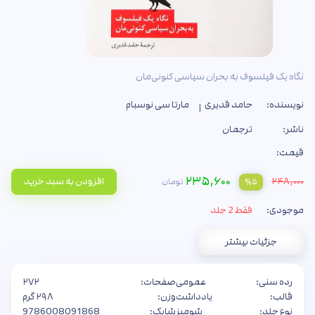
نگاه یک فیلسوف به بحران سیاسی کنونی‌مان
نویسنده:
حامد قدیری
مارتا سی نوسبام
ناشر:
ترجمان
قیمت:
۲۳۵,۶۰۰
۲۴۸,۰۰۰
افزودن به سبد خرید
تومان
%۵
موجودی:
فقط 2 جلد
جزئیات بیشتر
رده سنی:
عمومی
صفحات:
۲۷۲
قالب:
یادداشت
وزن:
۲۹۸ گرم
نوع جلد:
شومیز
شابک:
9786008091868