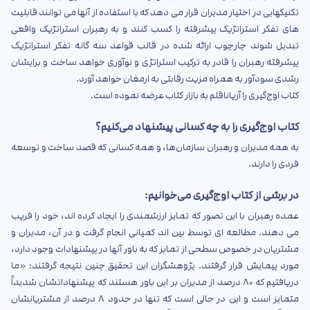
تکنیکهایی در اختیار مدیران قرار می دهد که با استفاده از آنها می توانند قابلیت
های تفکر استراتژیک پیشرفته را کسب کنند و به رهبران استراتژیک واقعی
تبدیل شوند چارچوب ارائه شده در قالب قواعد سه گانه تفکر استراتژیک
پیشرفته رهبران را قادر به ترکیب استراتژی و نوآوری خواهد ساخت و برایشان
رشدی سودآور به همراه مزیت رقابتی به ارمغان خواهد آورد.
کتاب اوج‌گیری را آریاناقلم به بازار کتاب عرضه نموده است.
کتاب اوج‌گیری را به چه کسانی پیشنهاد می‌کنیم؟
به همه مدیران و رهبران سازمان‌ها، و همه کسانی که قصد ساخت و توسعه
فردی را دارند.
در برشی از کتاب اوج‌گیری می‌خوانیم:
عمده رهبران با این تصور که تمایز ارزشمندی را ایجاد کرده اند، خود را فریب
می دهند. مطالعه ای توسط بین اند کمپانی انجام گرفت و در آن، مدیران و
مشتریان در خصوص سطحی از تمایز که به باور آنها در پیشنهادات وجود دارد،
مورد پیمایش قرار گرفتند. پژوهشگران این تحقیق چنین نتیجه گرفتند: «ما
دریافتیم که ۸۰ درصد از مدیران بر این باور هستند که پیشنهاداتشان شدیداً
متمایز است و این در حالی است که تنها در حدود ۸ درصد از مشتریانشان