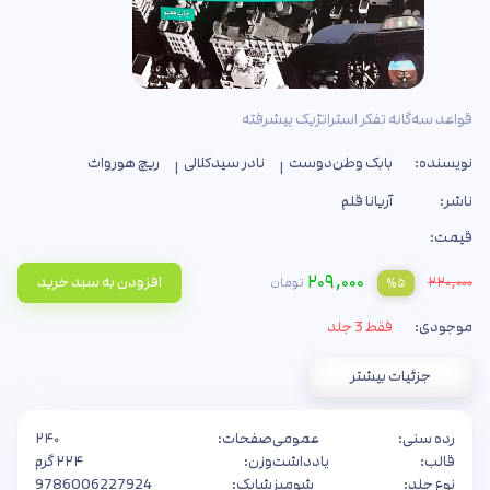
قواعد سه‌گانه تفکر استراتژیک پیشرفته
نویسنده:
بابک وطن‌دوست
نادر سیدکلالی
ریچ هورواث
ناشر:
آریانا قلم
قیمت:
۲۰۹,۰۰۰
۲۲۰,۰۰۰
افزودن به سبد خرید
تومان
%۵
موجودی:
فقط 3 جلد
جزئیات بیشتر
رده سنی:
عمومی
صفحات:
۲۴۰
قالب:
یادداشت
وزن:
۲۲۴ گرم
نوع جلد:
شومیز
شابک:
9786006227924