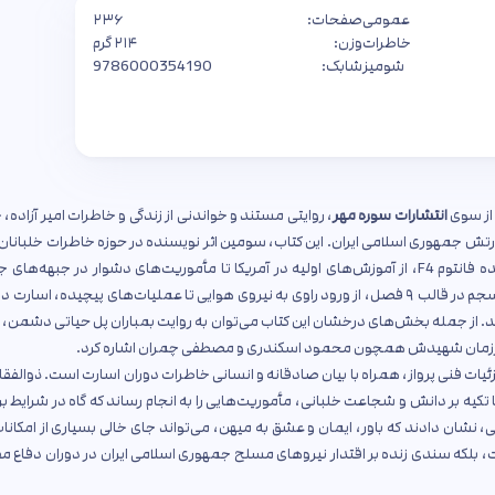
عمومی
صفحات:
۲۳۶
خاطرات
وزن:
۲۱۴ گرم
شومیز
شابک:
9786000354190
از سوی
انتشارات سوره مهر
، روایتی مستند و خواندنی از زندگی و خاطرات امیر آزاده، 
ارتش جمهوری اسلامی ایران. این کتاب، سومین اثر نویسنده در حوزه خاطرات خلبانا
تحمیلی است و با تمرکز بر پروازهای جسورانه ذوالفقاری با جنگنده فانتوم F4، از آموزش‌های اولیه در آمریکا تا مأموریت‌های دشوار در جبهه
مسیری پر از خطر و فداکاری را روایت می‌کند. کتاب با ساختاری منسجم در قالب ۹ فصل، از ورود راوی به نیروی هوایی تا عملیات‌های پیچیده، ا
ی‌کند. از جمله بخش‌های درخشان این کتاب می‌توان به روایت بمباران پل حیاتی دشمن،
 هم‌رزمان شهیدش همچون محمود اسکندری و مصطفی چمران اشاره کرد.
جزئیات فنی پرواز، همراه با بیان صادقانه و انسانی خاطرات دوران اسارت است. ذوالفقا
کیه بر دانش و شجاعت خلبانی، مأموریت‌هایی را به انجام رساند که گاه در شرایط براب
، نشان دادند که باور، ایمان و عشق به میهن، می‌تواند جای خالی بسیاری از امکانات 
است، بلکه سندی زنده بر اقتدار نیروهای مسلح جمهوری اسلامی ایران در دوران دفاع