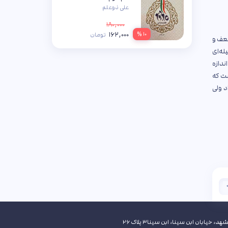
علی ذوعلم
۱۸۰,۰۰۰
۱۶۲,۰۰۰
۱۰ %
تومان
عف و
له‌ای
ندازه
ست که
د ولی
هد، خیابان ابن سینا، ابن سینا۳ پلاک ۲۶