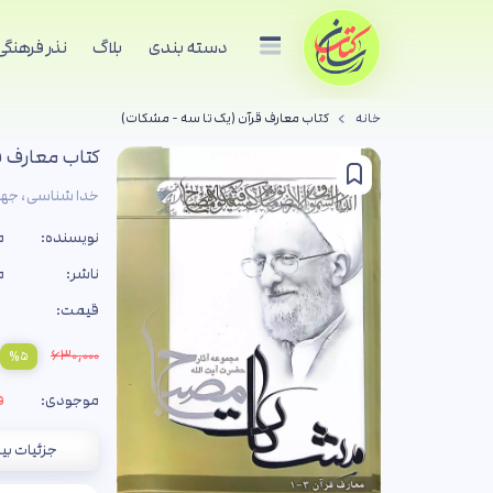
دسته بندی
بلاگ
نذر فرهنگی
خانه
کتاب معارف قرآن (یک تا سه - مشکات)
کتاب معارف ق
خدا شناسی، جها
نویسنده:
م
ناشر:
م
قیمت:
۶۳۰,۰۰۰
%۵
موجودی:
فق
جزئیات بی