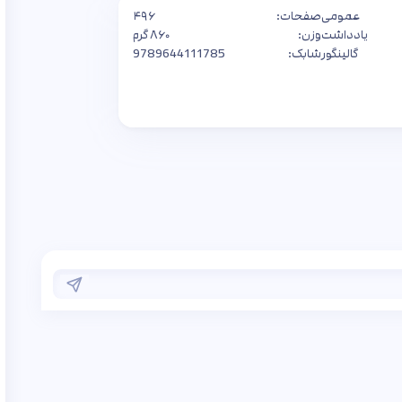
عمومی
صفحات:
۴۹۶
یادداشت
وزن:
۸۶۰ گرم
گالینگور
شابک:
9789644111785