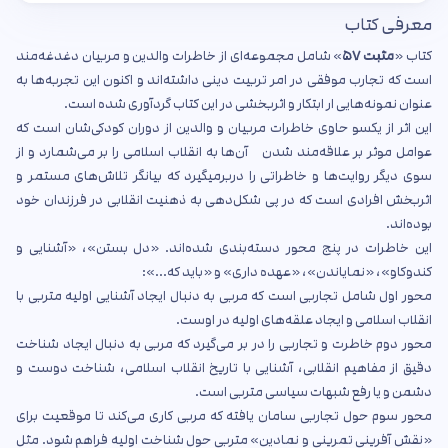
معرفی کتاب
کتاب «
مثبت ۵۷
» شامل مجموعه‌ای از خاطرات والدین و مربیان دغدغه‌مند
است که تجارب موفقی در امر تربیت دینی داشته‌اند و اکنون این تجربه‌ها به
عنوان نمونه‌هایی ار ابتکار و اثربخشی در این کتاب گردآوری شده است.
این اثر از یکسو حاوی خاطرات مربیان و والدین از دوران کودکی‌شان است که
عوامل موثر بر علاقه‌مند شدن آن‌ها به انقلاب اسلامی را بر می‌شمارد و از
سوی دیگر روایت‌ها و خاطراتی را دربرمیگیرد که بیانگر تلاش‌های مستمر و
اثربخش افرادی است که در پی شکل‌دهی به ذهنیت انقلابی در فرزندان خود
بوده‌اند.
این خاطرات در پنج محور دسته‌بندی شده‌اند. «دل بستن»، «آشنایی و
کندوکاو»، «نمایاندن»، «عهده داری» و «باید که...»:
محور اول شامل تجاربی است که مربی به دنبال ایجاد آشنایی اولیه متربی با
انقلاب اسلامی و ایجاد علقه‌های اولیه در اوست.
محور دوم خاطرت و تجاربی را در بر می‌گیرد که مربی به دنبال ایجاد شناخت
دقیق از مفاهیم انقلابی، آشنایی با تاریخ انقلاب اسلامی، شناخت دوست و
دشمن و یا رفع شبهات سیاسی متربی است.
محور سوم حول تجاربی سامان یافته که مربی کاری می‌کند تا موقعیت برای
«نقش آفرینی تمرینی و نمادین» متربی حول شناخت اولیه فراهم شود. مثل