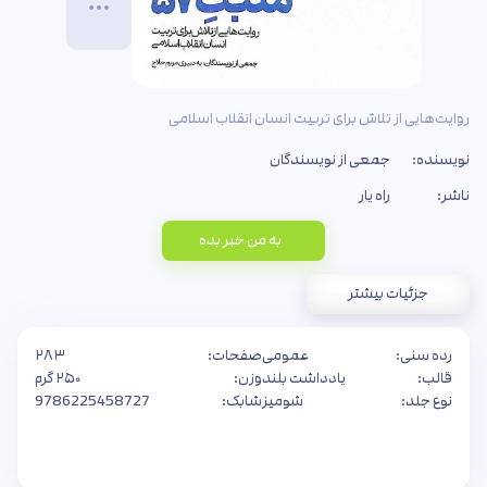
روایت‌هایی از تلاش برای تربیت انسان انقلاب اسلامی
نویسنده:
جمعی از نویسندگان
ناشر:
راه یار
به من خبر بده
جزئیات بیشتر
رده سنی:
عمومی
صفحات:
۲۸۳
قالب:
یادداشت بلند
وزن:
۲۵۰ گرم
نوع جلد:
شومیز
شابک:
9786225458727