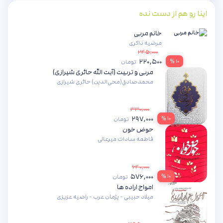
اینا رو هم از دست نده
خانم مربی
مرضیه ذاکری
۲۴۵,۰۰۰
۲۲۰,۵۰۰
۱۰ %
تومان
مربی و تربیت (آیت الله حائری شیرازی)
محمدصادق(محی‌الدین) حائری شیرازی
۳۳۰,۰۰۰
۲۹۷,۰۰۰
۱۰ %
تومان
حوض خون
فاطمه سادات میرعالی
۶۴۰,۰۰۰
۵۷۶,۰۰۰
۱۰ %
تومان
امواج اراده ها
میلاد حبیبی - پژمان عرب - راضیه عزیزی