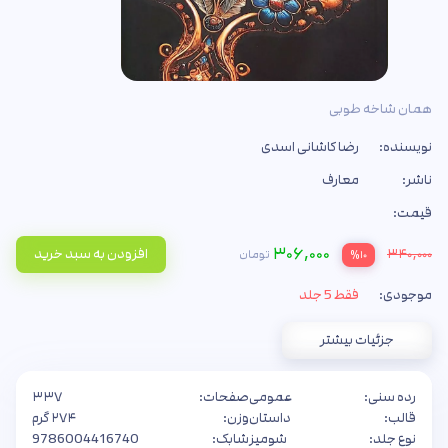
همان شاخه طوبی
نویسنده:
رضا کاشانی اسدی
ناشر:
معارف
قیمت:
۳۰۶,۰۰۰
۳۴۰,۰۰۰
افزودن به سبد خرید
تومان
%۱۰
موجودی:
فقط 5 جلد
جزئیات بیشتر
رده سنی:
عمومی
صفحات:
۳۳۷
قالب:
داستان
وزن:
۲۷۴ گرم
نوع جلد:
شومیز
شابک:
9786004416740