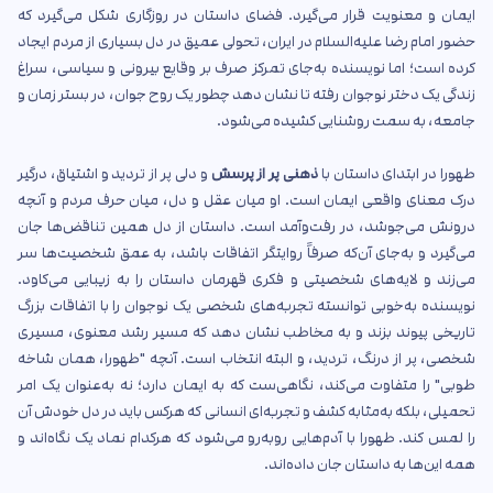
ایمان و معنویت قرار می‌گیرد. فضای داستان در روزگاری شکل می‌گیرد که
حضور امام رضا علیه‌السلام در ایران، تحولی عمیق در دل بسیاری از مردم ایجاد
کرده است؛ اما نویسنده به‌جای تمرکز صرف بر وقایع بیرونی و سیاسی، سراغ
زندگی یک دختر نوجوان رفته تا نشان دهد چطور یک روح جوان، در بستر زمان و
جامعه، به سمت روشنایی کشیده می‌شود.
طهورا در ابتدای داستان با
ذهنی پر از پرسش
و دلی پر از تردید و اشتیاق، درگیر
درک معنای واقعی ایمان است. او میان عقل و دل، میان حرف مردم و آنچه
درونش می‌جوشد، در رفت‌وآمد است. داستان از دل همین تناقض‌ها جان
می‌گیرد و به‌جای آن‌که صرفاً روایتگر اتفاقات باشد، به عمق شخصیت‌ها سر
می‌زند و لایه‌های شخصیتی و فکری قهرمان داستان را به زیبایی می‌کاود.
نویسنده به‌خوبی توانسته تجربه‌های شخصی یک نوجوان را با اتفاقات بزرگ
تاریخی پیوند بزند و به مخاطب نشان دهد که مسیر رشد معنوی، مسیری
شخصی، پر از درنگ، تردید، و البته انتخاب است. آنچه "طهورا، همان شاخه
طوبی" را متفاوت می‌کند، نگاهی‌ست که به ایمان دارد؛ نه به‌عنوان یک امر
تحمیلی، بلکه به‌مثابه کشف و تجربه‌ای انسانی که هرکس باید در دل خودش آن
را لمس کند. طهورا با آدم‌هایی روبه‌رو می‌شود که هرکدام نماد یک نگاه‌اند و
همه این‌ها به داستان جان داده‌اند.