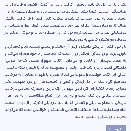
یکباره به من نزدیک شد دستم را گرفت و مرا در آغوش فشرد و فریاد زد به
نمایندگی از تمامی شما حضار محترم و مرا بوسید. دوباره صدای هلهله به اوج
رسید و بعد به مرور صداها کم شد و سکوت کامل فضا را فرا گرفت. ناگفته
نماند که در میان همه الطاف الهی خداوند نعمت صدای گوش نواز و دلنشین و
مخملینی هم به من عنایت کرده بود که این صدای جذاب و خوش الحانم در
محافل درخشش خاصی به من میداد.
با وجود فضای تاریخی داستان، زبان آن خشک و رسمی نیست. دیالوگ‌ها گرم و
باورپذیرند، و روایت‌گری آن‌قدر روان است که مخاطب را با خود همراه می‌کند و
به همذات‌پنداری و تامل وا می‌دارد. "کتاب طهورا، همان شاخه طوبی"
داستانی است درباره شناخت، رشد، و معنویت؛ اما نه با شعار، بلکه با لمس
زندگی. این کتاب خواننده را دعوت می‌کند تا همراه با طهورا، ایمان را نه در قالب
مفاهیم کلی، بلکه در دل زندگی واقعی و تصمیم‌های روزمره بفهمد. نشر
معارف رضا با انتشار این اثر، گامی مهم در ارائه تاریخ و معارف اسلامی در قالب
ادبیات داستانی برداشته است و این رمان برای تمام علاقه‌مندان به رمان‌های
تاریخی با محتوای دینی و کسانی که به دنبال روایتی تاثیرگذار از دوران امامت
امام رضا(علیه‌السلام) هستند، انتخابی شایسته و خواندنی است که می‌تواند
تجربه‌ای روشنگر و دلنشین باشد.
امام رضا (ع)