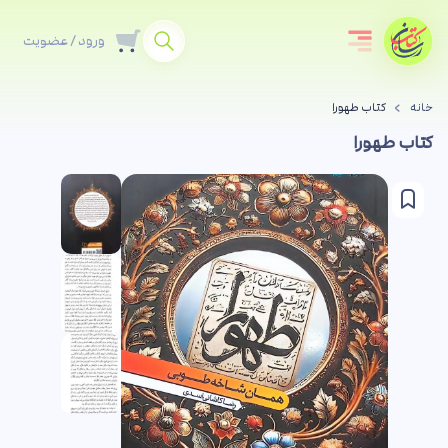
ورود / عضویت
خانه
کتاب طهورا
کتاب طهورا