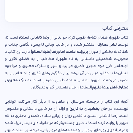
معرفی کتاب
کتاب
طهورا، همان شاخه طوبی
اثری خواندنی از
رضا کاشانی اسدی
است که
توسط
نشر معارف
منتشر شده و در قالب رمانی تاریخی، نگاهی جذاب و
شفاف به بخشی از
دوران پربرکت امامت امام رضا(علیه‌السلام)
دارد. این کتاب با
محوریت شخصیتی داستانی به نام
طهورا
، مخاطب را به فضای فکری و
اجتماعی قرن دوم هجری قمری می‌برد و سیر و سلوک معنوی و مواجهه
انسان‌ها با حقایق دینی در آن برهه پر از دگرگونی‌های فکری و اجتماعی را به
تصویر می‌کشد. طهورا، همان شاخه طوبی دعوتی است به
درک عمیق‌تر
معارف اهل بیت(علیهم‌السلام)
از خلال داستانی گیرا و تاثیرگذار.
آنچه این کتاب را برجسته می‌سازد و متفاوت از دیگر آثار می‌کند، توانایی
نویسنده در
جان بخشیدن به تاریخ
و ارائه آن در قالبی داستانی و ملموس
است. رضا کاشانی اسدی با قلمی روان و زبانی ساده، قصه‌ی دختری به نام
طهورا را روایت کرده است؛ دختری جستجوگر که در خانواده‌ای دیندار بزرگ شده
و در میانه‌ی‌ی روزهای نوجوانی و دغدغه‌های درونی‌اش، در مسیر شناخت بهتر