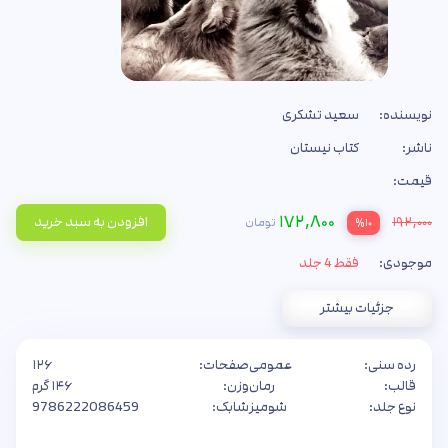
نویسنده:
سعید تشکری
ناشر:
کتاب نیستان
قیمت:
۱۷۲,۸۰۰
۱۹۲,۰۰۰
افزودن به سبد خرید
تومان
%۱۰
موجودی:
فقط 4 جلد
جزئیات بیشتر
رده سنی:
عمومی
صفحات:
۱۲۶
قالب:
رمان
وزن:
۱۴۶ گرم
نوع جلد:
شومیز
شابک:
9786222086459