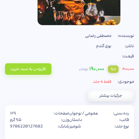
نویسنده:
مصطفی رضایی
ناشر:
بوی گندم
قیمت:
۱۹۰,۰۰۰
۲۰۰,۰۰۰
افزودن به سبد خرید
تومان
%۵
موجودی:
فقط 4 جلد
جزئیات بیشتر
رده سنی:
عمومی / نوجوان
صفحات:
۱۲۹
قالب:
داستان
وزن:
۹۵ گرم
نوع جلد:
شومیز
شابک:
9786228127682