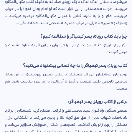
می‌شود. داستان اندک اندک با یک رویای صادقه به تالیف کتاب مکیال‌المکارم
می‌رسد. خواب محمدتقی از این قرار است که او امام زمان (عج) را در خواب
می‌بیند. امام او را به تالیف کتابی با عنوان مکیال‌المکارم توصیه می‌کنند تا
وظایف و مسیر منتظران در غیاب حضرت مشخص باشد. محمد تقی ...
چرا باید کتاب رویای پسر کیمیاگر را مطالعه کنیم؟
ترکیبی از تاریخ، مذهب و اخلاق در را می‌توان در این اثر به نظاره نشست و
درس آموخت.
کتاب رویای پسر کیمیاگر را به چه کسانی پیشنهاد می‌کنیم؟
نوجوانان مخاطبان این اثر هستند. داستان ضمن بهره‌مندی از درونمایه
مذهبی تاریخی طعم تعقیب و گریز با آدرنالین دارد. پس مناسب شما هم
هست!
برشی از کتاب رویای پسر کیمیاگر:
بغضی سنگین راه گلوی سید محمدتقی را گرفت. صدای گریه شبستان را پر کرد
شانه‌های شهاب‌الدین از هق هق گریه بالا و پایین می‌رفت با انگشتانی لرزان
دستش را روی زانویش گذاشت. قطره‌های اشک از صورتش سرازیر می‌شد و
میان انگشتانش می‌ریخت دستش را به سمت آسمان بلند کرد و زیر لب گفت: