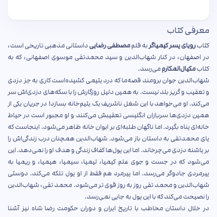
معرفی کتاب
کتاب
رویای پسر کیمیاگر
به قلم
مصطفی رضایی
داستانی مذهبی تاریخی است،
در اصفهان، در کنار شهاب‌الدین و سید محمدتقی موسوی اصفهانی، که به
کتاب
مکیال‌المکارم
می‌رسد.
شهاب‌الدین جوان برومند قصه‌ما که درد یتیمی کشیده‌است کاری به جز دزدی
و تعقیب و گریز بلد نیست. به همین دلیل روزگارش را با سکه‌های دزدی‌اش سر
می‌کند. او می‌خواهد با این شغل ناشریف یک یتیم‌خانه بسازد! در جریان یکی از
همین دزدی‌ها سربازان انگلیسی تعقیبش می‌کنند و او مجبور است در حیاط
خانه‌ای پناه بگیرد. اما ناگهان طلبه‌ای بر ایوان خانه ظاهر می‌شود. اینجاست که
پای محمدتقی به داستان باز می‌شود. شهاب‌الدین همچنان درب زندگی‌اش را
بر پاشنه دزدی می‌چرخاند. اما این پول‌ها کفاف زندگی و هدف او را نمی‌دهد. این
می‌شود که در جست و جوی علم کیمیا، لیمیا، سیمیا، هیمیا، و ریمیا به
پیرمردی جادوگر می‌رسد. اما پیرمرد هم فقط از او پول تلکه می‌کند. دوستی
شهاب‌الدین و محمد تقی روز به روز قوی تر می‌شود. محمد تقی، شهاب‌الدین
را نصیحت می‌کند که با این پول به جایی نمی‌رسد.
در خلال داستان مخاطب با تاریخ ایران و دوران حکومت رضا شاه نیز آشنا