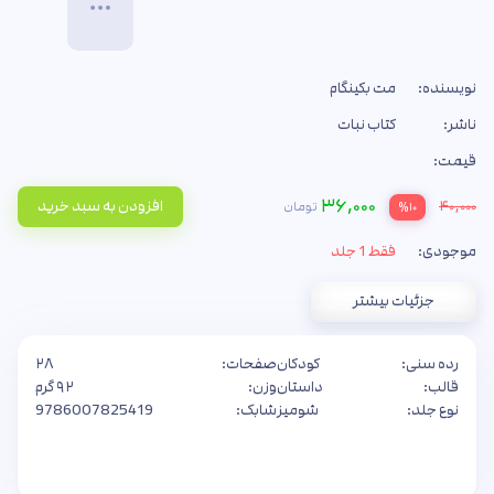
نویسنده:
مت بکینگام
ناشر:
کتاب نبات
قیمت:
۳۶,۰۰۰
۴۰,۰۰۰
افزودن به سبد خرید
تومان
%۱۰
موجودی:
فقط 1 جلد
جزئیات بیشتر
رده سنی:
کودکان
صفحات:
۲۸
قالب:
داستان
وزن:
۹۲ گرم
نوع جلد:
شومیز
شابک:
9786007825419