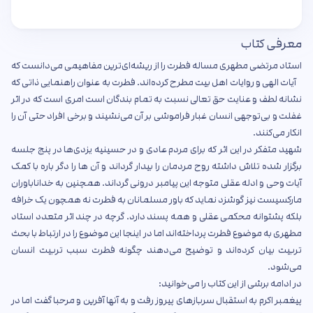
معرفی کتاب
استاد مرتضی مطهری مساله فطرت را از ریشه‌ای‌ترین مفاهیمی می‌دانست که
آیات الهی و روایات اهل بیت مطرح کرده‌اند. فطرت به عنوان راهنمایی ذاتی که
نشانه لطف و عنایت حق تعالی نسبت به تمام بندگان است امری است که در اثر
غفلت و بی‌توجهی انسان غبار فراموشی بر آن می‌نشیند و برخی افراد حتی آن را
انکار می‌کنند.
شهید متفکر در این اثر که برای مردم عادی و در حسینیه یزدی‌ها در پنج جلسه
برگزار شده تلاش داشته روح مردمان را بیدار گرداند و آن ها را دگر باره با کمک
آیات وحی و ادله عقلی متوجه این پیامبر درونی گرداند. همچنین به خداناباوران
مارکسیست نیز گوشزد نماید که باور مسلمانان به فطرت نه همچون یک خرافه
بلکه پشتوانه محکمی عقلی و همه پسند دارد. گرچه در چند اثر متعدد استاد
مطهری به موضوع فطرت پرداخته‌اند اما در اینجا این موضوع را در ارتباط با بحث
تربیت بیان کرده‌اند و توضیح می‌دهند چگونه فطرت سبب تربیت انسان
می‌شود.
در ادامه برشی از این کتاب را می‌خوانید:
پیغمبر اکرم به استقبال سربازهای پیروز رفت و به آنها آفرین و مرحبا گفت اما در