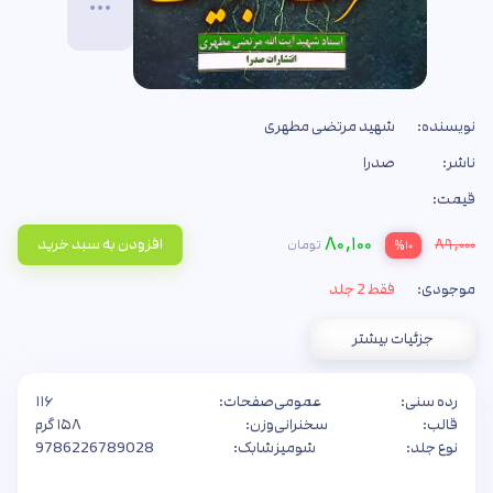
نویسنده:
شهید مرتضی مطهری
ناشر:
صدرا
قیمت:
۸۰,۱۰۰
۸۹,۰۰۰
افزودن به سبد خرید
تومان
%۱۰
موجودی:
فقط 2 جلد
جزئیات بیشتر
رده سنی:
عمومی
صفحات:
۱۱۶
قالب:
سخنرانی
وزن:
۱۵۸ گرم
نوع جلد:
شومیز
شابک:
9786226789028