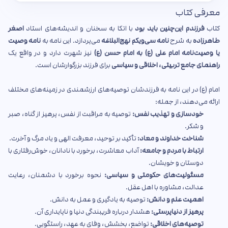
معرفی کتاب
کتاب
فرزندم این‌چنین باید بود
با اتکا به سخنان و اندیشه‌های استاد
اصغر
طاهرزاده
به شرح
نامه سی‌ویکم نهج‌البلاغه
می‌پردازد. این نامه به
نامه وصیت
یا وصیت‌نامه امام علی (ع) به امام حسن (ع)
نیز شهرت دارد و در واقع یک
راهنمای جامع تربیتی، اخلاقی و سیاسی
برای فرزند بزرگوارشان است.
امام (ع) در این نامه به فرزندشان توصیه‌های ارزشمندی در زمینه‌های مختلف
ارائه می‌دهند، از جمله:
خودسازی و تهذیب نفس:
توصیه به مراقبت از نفس، پرهیز از گناه، صبر
و شکر.
شناخت خداوند و معاد:
تأکید بر توحید، معرفت الهی و یاد مرگ و آخرت.
ارتباط با مردم و جامعه:
آداب معاشرت، برخورد با نادانان، خوش‌رفتاری با
دوستان و خویشان.
مسئولیت‌های حکومتی و سیاسی:
نحوه برخورد با دشمنان، رعایت
عدالت، مشاوره با اهل عقل.
اهمیت علم و دانش:
توصیه به یادگیری و عمل به دانش.
پرهیز از دنیاپرستی:
هشدار درباره فریبندگی دنیا و ناپایداری آن.
توصیه‌های اخلاقی:
تواضع، بخشش، وفای به عهد، راستگویی.