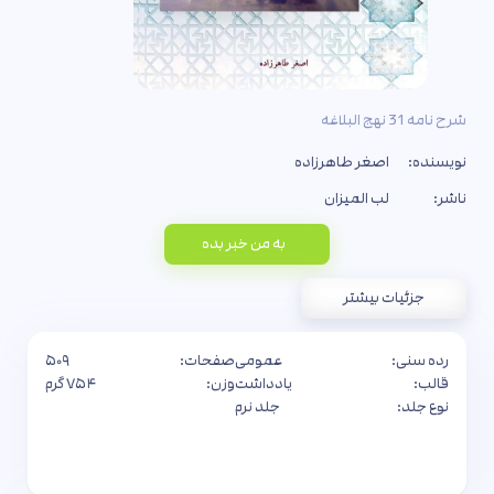
شرح نامه 31 نهج البلاغه
نویسنده:
اصغر طاهرزاده
ناشر:
لب المیزان
به من خبر بده
جزئیات بیشتر
رده سنی:
عمومی
صفحات:
۵۰۹
قالب:
یادداشت
وزن:
۷۵۴ گرم
نوع جلد:
جلد نرم