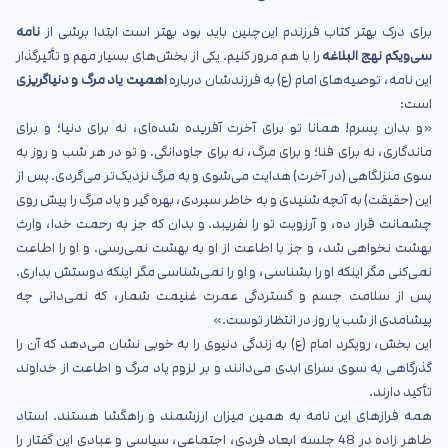
برای درک بهتر کتاب فرزندم این‌چنین باید بود بهتر است ابتدا برشی از
نامه
سی‌ویکم نهج البلاغه
را با هم مرور کنیم. یکی از بخش‌های بسیار مهم و تأثیرگذار
این نامه، توصیه‌های امام (ع) به فرزندشان درباره
اهمیت یاد مرگ و دنیاگریزی
است:
«و بدان پسرم! همانا تو برای آخرت آفریده شده‌ای، نه برای دنیا؛ و برای
ماندگاری، نه برای فنا؛ و برای مرگ، نه برای جاودانگی. و تو در هر شب و روز به
سوی منزلگاهی (در آخرت) هدایت می‌شوی و به مرگ نزدیک‌تر می‌گردی. پس از
این (حقیقت) به آنچه شنیدی و به خاطر سپردی، بهره گیر و یاد مرگ را پیش روی
چشمانت قرار ده، و آرزویت تو را نفریبد. و بدان که جز به رحمت خدا، وارث
بهشت نخواهی شد، و جز با اطاعت از او به بهشت نمی‌رسی. و او را اطاعت
نمی‌کنی مگر اینکه او را بشناسی، و او را نمی‌شناسی مگر اینکه دوستش بداری.
پس از سلامت جسم و گستردگی عمرت غنیمت شمار، که نمی‌دانی چه
پیشامدی از شب یا روز در انتظار توست.»
این بخش، رویکرد امام (ع) به زندگی دنیوی را به خوبی نشان می‌دهد که آن را
گذرگاهی به سوی سرای ابدی می‌دانند و بر لزوم یاد مرگ و اطاعت از خداوند
تأکید دارند.
همه فرازهای این نامه به همین میزان ارزشمند و راهگشا هستند. استاد
طاهر زاده در 48 جلسه ابعاد فردی، اجتماعی، سیاسی و عبادی این گفتار را