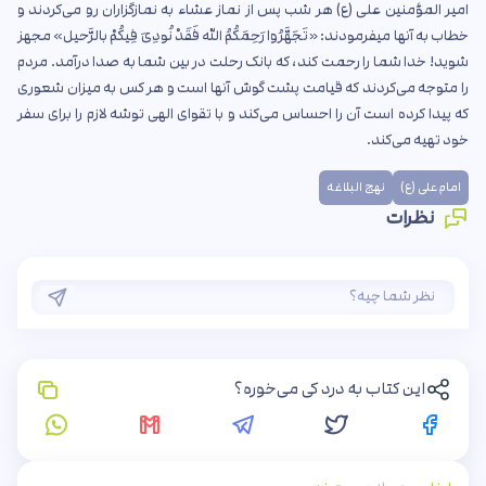
امیر المؤمنین على (ع) هر شب پس از نماز عشاء به نمازگزاران رو می‌کردند و
خطاب به آنها میفرمودند: «تَجَهَّرُوا رَحِمَکُمُ الله فَقَدْ نُودِیَ فِیکُمْ بالرَّحیل» مجهز
شوید! خدا شما را رحمت کند، که بانک رحلت در بین شما به صدا درآمد. مردم
را متوجه می‌کردند که قیامت پشت گوش آنها است و هر کس به میزان شعوری
که پیدا کرده است آن را احساس می‌کند و با تقوای الهی توشه لازم را برای سفر
خود تهیه می‌کند.
امام علی (ع)
نهج البلاغه
نظرات
این کتاب به درد کی می‌خوره؟