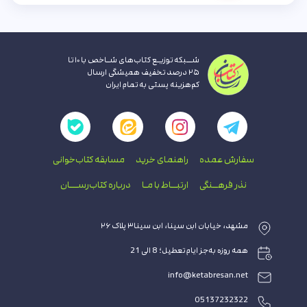
شــبکه توزیـع کتاب‌های شـاخص با ۱۰ تا
۲۵ درصد تخفیف همیشگی ارسال
کم‌هزینه پستی به تمام ایران
سفارش عمده
راهنمای‌ خرید
مسابقه کتاب‌خوانی
نذر فرهــنگی
ارتبــاط با‌ مـا
درباره کتاب‌رســـان
مشهد، خیابان ابن سینا، ابن سینا۳ پلاک ۲۶
همه روزه به‌جز ایام تعطیل؛ 8 الی 21
info@ketabresan.net
05137232322