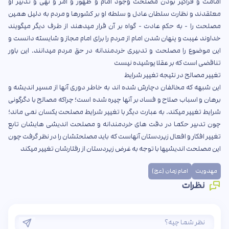
امامت و فراگیر بودن مصلحت وجود امام و ظهور و امر و نهی و تدبیر او
معتقدند و نظارت سلطان عادل و سلطه او بر کشورها و مردم به دلیل همین
مصلحت را - به حکم عادت - گواه بر آن قرار میدهند از طرف دیگر میگویند
خداوند غیبت و پنهان شدن امام از مردم را برای امام مجاز و شایسته دانست و
این موضوع را مصلحت و تدبیری خردمندانه در حق مردم میدانند. این باور
تناقضی است که بر عقلا پوشیده نیست
تغییر مصالح در نتیجه تغییر شرایط
این شبهه که مخالفان دچارش شده اند به خاطر دوری آنها از مسیر اندیشه و
برهان و اسباب صلاح و فساد بر آنها چیره شده است؛ چراکه مصالح با دگرگونی
شرایط تغییر میکند. به عبارت دیگر با تغییر شرایط مصلحت یکسان نمی ماند؛
چون تدبیر حکما در دقت های خردمندانه و مصلحت اندیشی هایشان تابع
تغییر افکار و افعال زیردستان آنهاست که باید مصلحتشان را در نظر گرفت چون
این مصلحت اندیشیها با توجه به غرض زیردستان از رفتارشان تغییر میکند
مهدویت
امام زمان (عج)
نظرات