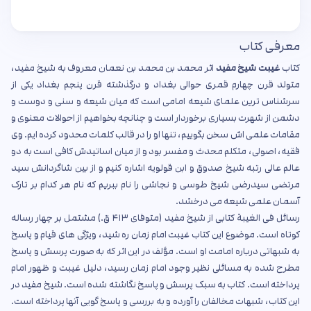
معرفی کتاب
کتاب
غیبت شیخ مفید
اثر محمد بن محمد بن نعمان معروف به شیخ مفید،
متولد قرن چهارم قمری حوالی بغداد و درگذشته قرن پنجم بغداد یکی از
سرشناس ترین علمای شیعه امامی است که میان شیعه و سنی و دوست و
دشمن از شهرت بسیاری برخوردار است و چنانچه بخواهیم از احوالات معنوی و
مقامات علمی اش سخن بگوییم، تنها او را در قالب کلمات محدود کرده ایم. وی
فقیه، اصولی، متکلم محدث و مفسر بود و از میان اساتیدش کافی است به دو
عالم عالی رتبه شیخ صدوق و ابن قولویه اشاره کنیم و از بین شاگردانش سید
مرتضی سیدرضی شیخ طوسی و نجاشی را نام ببریم که نام هر کدام بر تارک
آسمان علمی شیعه می درخشد.
رسائل فی الغیبة کتابی از شیخ مفید (متوفای ۴۱۳ ق.) مشتمل بر چهار رساله
کوتاه است. موضوع این کتاب غیبت امام زمان ره شید، ویژگی های قیام و پاسخ
به شبهاتی درباره امامت او است. مؤلف در این اثر که به صورت پرسش و پاسخ
مطرح شده به مسائلی نظیر وجود امام زمان رسید، دلیل غیبت و ظهور امام
پرداخته است. کتاب به سبک پرسش و پاسخ نگاشته شده است. شیخ مفید در
این کتاب، شبهات مخالفان را آورده و به بررسی و پاسخ گویی آنها پرداخته است.