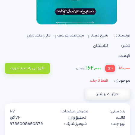
نویسنده:
شیخ مفید
سیدعماریوسف
علی اعتمادیان
ناشر:
کتابستان
قیمت:
۱۶۲,۰۰۰
۱۸۰,۰۰۰
افزودن به سبد خرید
تومان
%۱۰
موجودی:
فقط 3 جلد
جزئیات بیشتر
رده سنی:
عمومی
صفحات:
۱۰۷
قالب:
تحقیق
وزن:
۷۶ گرم
نوع جلد:
شومیز
شابک:
9786008460879