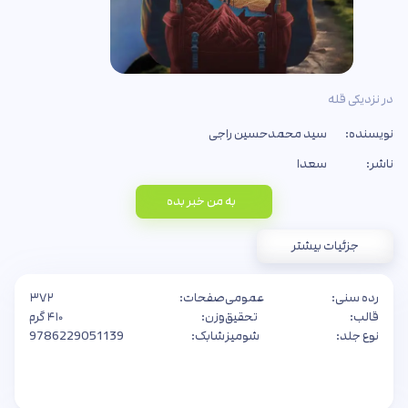
در نزدیکی قله
نویسنده:
سید محمدحسین راجی
ناشر:
سعدا
به من خبر بده
جزئیات بیشتر
رده سنی:
عمومی
صفحات:
۳۷۲
قالب:
تحقیق
وزن:
۴۱۰ گرم
نوع جلد:
شومیز
شابک:
9786229051139