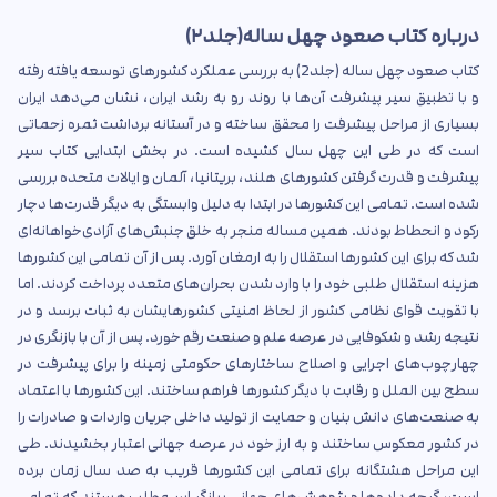
درباره کتاب صعود چهل ساله(جلد۲)
کتاب صعود چهل ساله (جلد2) به بررسی عملکرد کشورهای توسعه یافته رفته
و با تطبیق سیر پیشرفت آن‌ها با روند رو به رشد ایران، نشان می‌دهد ایران
بسیاری از مراحل پیشرفت را محقق ساخته و در آستانه برداشت ثمره زحماتی
است که در طی این چهل سال کشیده است. در بخش ابتدایی کتاب سیر
پیشرفت و قدرت گرفتن کشورهای هلند، بریتانیا، آلمان و ایالات متحده بررسی
شده است. تمامی این کشورها در ابتدا به دلیل وابستگی به دیگر قدرت‌ها دچار
رکود و انحطاط بودند. همین مساله منجر به خلق جنبش‌های آزادی‌خواهانه‌ای
شد که برای این کشورها استقلال را به ارمغان آورد. پس از آن تمامی این کشورها
هزینه استقلال طلبی خود را با وارد شدن بحران‌های متعدد پرداخت کردند. اما
با تقویت قوای نظامی کشور از لحاظ امنیتی کشورهایشان به ثبات برسد و در
نتیجه رشد و شکوفایی در عرصه علم و صنعت رقم خورد. پس از آن با بازنگری در
چهارچوب‌های اجرایی و اصلاح ساختارهای حکومتی زمینه را برای پیشرفت در
سطح بین الملل و رقابت با دیگر کشورها فراهم ساختند. این کشورها با اعتماد
به صنعت‌های دانش بنیان و حمایت از تولید داخلی جریان واردات و صادرات را
در کشور معکوس ساختند و به ارز خود در عرصه جهانی اعتبار بخشیدند. طی
این مراحل هشتگانه برای تمامی این کشورها قریب به صد سال زمان برده