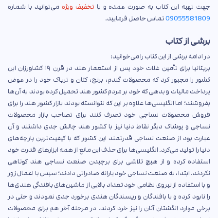
جهت تهیه این کتاب به صورت عمده و با
تخفیف ویژه
می‌توانید با شماره
09055581809
تماس حاصل فرمایید.
برشی از کتاب
در ادامه برشی از این کتاب را می‌خوانید:
بریتانیا برای تأمین غلات خود پس از استعمار هند در قرن ۱۹ کشاورزان این
کشور را مجبور کرد که محصولات گندم، برنج، کتان و تریاک خود را در عوض
پرداخت مالیات و بدهی که خود بر مردم کشور هند تحمیل کرده بودند به آن‌ها
بفروشند؛ اما انگلیسی‌ها علاوه بر این که نتوانسته بودند بازار کشور هند را برای
فروش محصولات نساجی خود تصرف کنند برای تصاحب بازار محصولات
نساجی و پوشاک دیگر نقاط دنیا نیز با کشور هند چالش جدی داشتند و آن
عبارت بود از صنعت نساجی قدرتمند این کشور که با کیفیت‌ترین پارچه‌های
دنیا را تولید می‌کرد. انگلیسی‌ها برای حذف این مانع از همه ابزارهای قدرت خود
استفاده کرده و از هیچ تلاشی برای برچیدن صنعت نساجی هند کوتاهی
نکردند. ابتدا، به صنعت نساجی خود یارانه صادراتی دادند؛ سپس با اعمال زور
و با استفاده از نیروی نظامی خود تعداد بالایی از ماشین‌های بافندگی هندی‌ها
را نابود کرده و با بافندگان و ریسندگان هندی برخورد جدی نمودند و حتی در
برخی موارد انگشتان آنان را نیز خرد کردند. در مرحله آخر هم برای محصولات