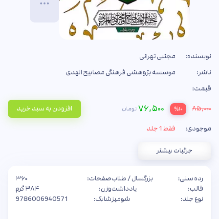
نویسنده:
مجتبی تهرانی
ناشر:
موسسه پژوهشی فرهنگی مصابیح الهدی
قیمت:
۷۶,۵۰۰
۸۵,۰۰۰
افزودن به سبد خرید
تومان
%۱۰
موجودی:
فقط 1 جلد
جزئیات بیشتر
رده سنی:
بزرگسال / طلاب
صفحات:
۳۶۰
قالب:
یادداشت
وزن:
۳۸۴ گرم
نوع جلد:
شومیز
شابک:
9786006940571