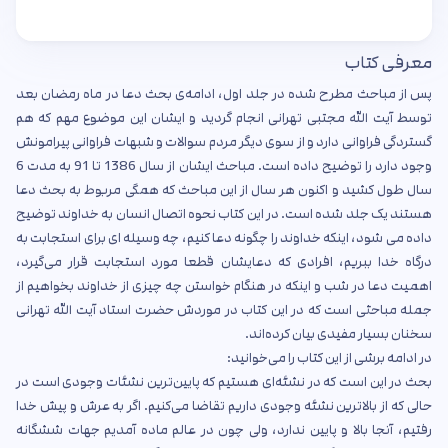
معرفی کتاب
پس از مباحث مطرح شده در جلد اول، ادامه‌ی بحث دعا در ماه رمضان بعد
توسط آیت الله مجتبی تهرانی انجام گردید و ایشان این موضوع مهم که هم
گستردگی فراوانی دارد و از سوی دیگر مردم سوالات و شبهات فراوانی پیرامونش
وجود دارد را توضیح داده است. مباحث ایشان از سال 1386 تا 91 به مدت 6
سال طول کشید و اکنون هر سال از این مباحث که همگی مربوط به بحث دعا
هستند یک جلد شده است. در این کتاب نحوه اتصال انسان به خداوند توضیح
داده می شود، اینکه خداوند را چگونه دعا کنیم، چه وسیله ای برای استجابت به
درگاه خدا ببریم، افرادی که دعایشان قطعا مورد استجابت قرار می‌گیرد،
اهمیت دعا در شب و اینکه در هنگام خواستن چه چیزی از خداوند بخواهیم از
جمله مباحثی است که در این کتاب در موردش حضرت استاد آیت الله تهرانی
سخنان بسیار مفیدی بیان کرده‌اند.
در ادامه برشی از این کتاب را می‌خوانید:
بحث در این است که در نشئه‌ای هستیم که پایین‌ترین نشئات وجودی است در
حالی که از بالاترین نشئه وجودی داریم تقاضا می‌کنیم. اگر به عرش و پیش خدا
رفتیم، آنجا بالا و پایین ندارد، ولی چون در عالم ماده آمدیم جهات ششگانه