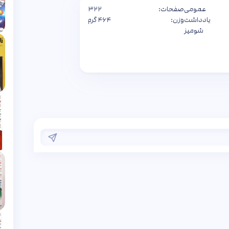
عمومی
صفحات:
۳۲۲
یادداشت
وزن:
۴۶۴ گرم
شومیز