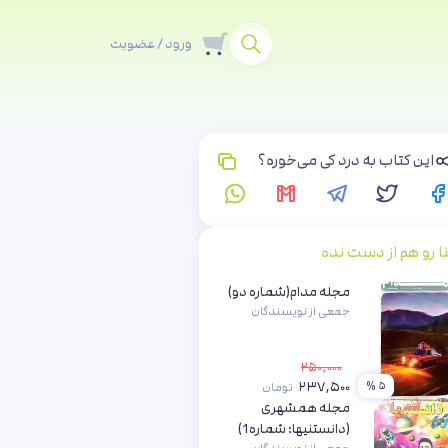
ورود / عضویت
این کتاب به درد کی می‌خوره؟
نا رو هم از دست نده
مجله مدام(شماره دو)
جمعی از نویسندگان
۲۵۰,۰۰۰
۲۳۷,۵۰۰
۵ %
تومان
مجله همشهری
(دانستنیها: شماره1)