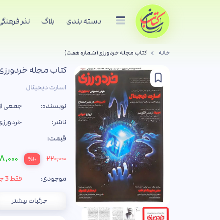
دسته بندی
بلاگ
نذر فرهنگی
خانه
کتاب مجله خردورزی(شماره هفت)
کتاب مجله خردورز
اسارت دیجیتال
نویسنده:
جمعی از
ناشر:
خردورزی
قیمت:
۸,۰۰۰
۲۲۰,۰۰۰
%۱۰
موجودی:
فقط 3 جلد
جزئیات بیشتر