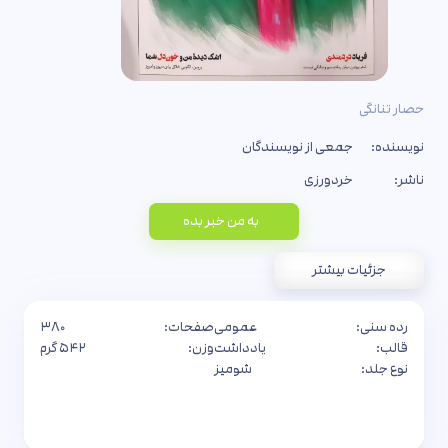
حصار تنانگی
نویسنده:
جمعی از نویسندگان
ناشر:
خردورزی
به من خبر بده
جزئیات بیشتر
رده سنی:
عمومی
صفحات:
۳۸۰
قالب:
یادداشت
وزن:
۵۴۲ گرم
نوع جلد:
شومیز