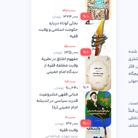
۳۶۰,۰۰۰
۳۲۴,۰۰۰
۱۰ %
تومان
بحثی کوتاه درباره
حکومت اسلامی و ولایت
فقیه
محمدتقی مصباح یزدی
۱۵۰,۰۰۰
ه شده
۱۳۵,۰۰۰
۱۰ %
تومان
مفهوم اطلاق در نظریه
یشتری
ولایت مطلقه فقیه از
ن فکر
دیدگاه امام خمینی
یچگاه
سیدجواد ورعی
وجوان
۹۴,۰۰۰
۹۰,۲۴۰
۴ %
تومان
مبانی فقهی مشروعیت
قدرت سیاسی در اندیشه
ی چراغ سقفی را روشن کرده بود جیدن حدس زد که معادل یک لامپ ۷۵ واتی است.
امام خمینی (ره)
قبلاً
حمیدرضا گردشتی
۴۰,۰۰۰
 تلاش
۳۶,۰۰۰
۱۰ %
تومان
استند
ولایت فقیه
سید مهران طباطبایی