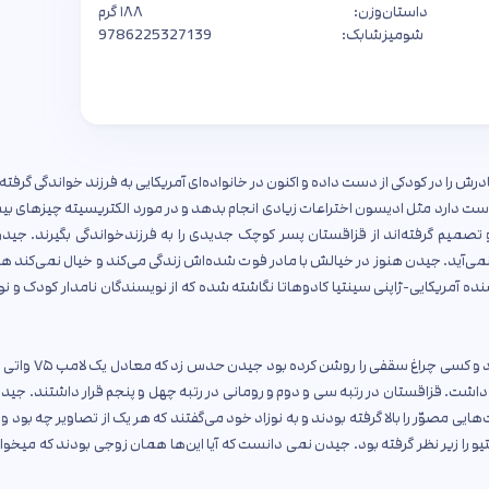
داستان
وزن:
۱۸۸ گرم
شومیز
شابک:
9786225327139
رش را در کودکی از دست داده و اکنون در خانواده‌ای آمریکایی به فرزند خواندگی گرفت
 دارد مثل ادیسون اختراعات زیادی انجام بدهد و در مورد الکتریسیته چیزهای ب
و تصمیم گرفته‌اند از قزاقستان پسر کوچک جدیدی را به فرزندخواندگی بگیرند. جید
 نمی‌آید. جیدن هنوز در خیالش با مادر فوت شده‌اش زندگی می‌کند و خیال نمی‌کند ه
یسنده آمریکایی-ژاپنی سینتیا کادوهاتا نگاشته شده که از نویسندگان نامدار کودک و ن
هوای اتاق پیوند خفه بود با اینکه روز بود، آسمان پوشیده از ابر بود و کس
داشت. قزاقستان در رتبه سی و دوم و رومانی در رتبه چهل و پنجم قرار داشتند. جیدن 
ایی مصوّر را بالا گرفته بودند و به نوزاد خود می‌گفتند که هر یک از تصاویر چه بود و
 و استیو را زیر نظر گرفته بود. جیدن نمی دانست که آیا این‌ها همان زوجی بودند که میخو