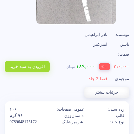
نویسنده:
نادر ابراهیمی
ناشر:
امیرکبیر
قیمت:
۱۸۹,۰۰۰
۲۱۰,۰۰۰
افزودن به سبد خرید
تومان
%۱۰
موجودی:
فقط 2 جلد
جزئیات بیشتر
رده سنی:
عمومی
صفحات:
۱۰۶
قالب:
داستان
وزن:
۹۶ گرم
نوع جلد:
شومیز
شابک:
9789648175172