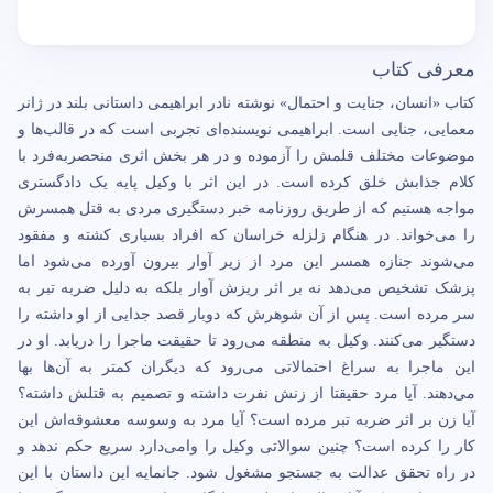
معرفی کتاب
کتاب «انسان، جنایت و احتمال» نوشته نادر ابراهیمی داستانی بلند در ژانر
معمایی، جنایی است. ابراهیمی نویسنده‌ای تجربی است که در قالب‌ها و
موضوعات مختلف قلمش را آزموده و در هر بخش اثری منحصر‌به‌فرد با
کلام جذابش خلق کرده است. در این اثر با وکیل پایه یک دادگستری
مواجه هستیم که از طریق روزنامه خبر دستگیری مردی به قتل همسرش
را می‌خواند. در هنگام زلزله خراسان که افراد بسیاری کشته و مفقود
می‌شوند جنازه همسر این مرد از زیر آوار بیرون آورده می‌شود اما
پزشک تشخیص می‌دهد نه بر اثر ریزش آوار بلکه به دلیل ضربه تبر به
سر مرده است. پس از آن شوهرش که دوبار قصد جدایی از او داشته را
دستگیر می‌کنند. وکیل به منطقه می‌رود تا حقیقت ماجرا را دریابد. او در
این ماجرا به سراغ احتمالاتی می‌رود که دیگران کمتر به آن‌ها بها
می‌دهند. آیا مرد حقیقتا از زنش نفرت داشته و تصمیم به قتلش داشته؟
آیا زن بر اثر ضربه تبر مرده است؟ آیا مرد به وسوسه معشوقه‌اش این
کار را کرده است؟ چنین سوالاتی وکیل را وامی‌دارد سریع حکم ندهد و
در راه تحقق عدالت به جستجو مشغول شود. جانمایه این داستان با این