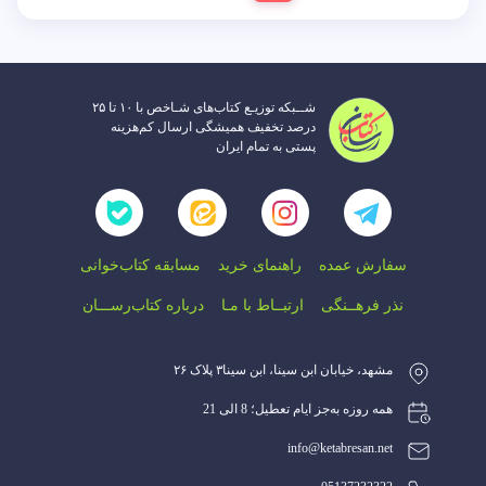
شــبکه توزیـع کتاب‌های شـاخص با ۱۰ تا ۲۵
درصد تخفیف همیشگی ارسال کم‌هزینه
پستی به تمام ایران
سفارش عمده
راهنمای‌ خرید
مسابقه کتاب‌خوانی
نذر فرهــنگی
ارتبــاط با‌ مـا
درباره کتاب‌رســـان
مشهد، خیابان ابن سینا، ابن سینا۳ پلاک ۲۶
همه روزه به‌جز ایام تعطیل؛ 8 الی 21
info@ketabresan.net