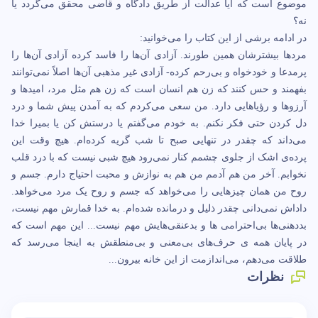
موضوع است که آیا عدالت از طریق دادگاه و قاضی محقق می‌گردد یا
نه؟
در ادامه برشی از این کتاب را می‌خوانید:
مردها بیشترشان همین طورند. آزادی آن‌ها را فاسد کرده آزادی آن‌ها را
پرمدعا و خودخواه و بی‌رحم کرده- آزادی غیر مذهبی آن‌ها اصلاً نمی‌توانند
بفهمند و حس کنند که زن هم انسان است که زن هم مثل مرد، امیدها و
آرزوها و رؤیاهایی دارد. من سعی می‌کردم که به آمدن پیش شما و درد
دل کردن حتی فکر نکنم. به خودم می‌گفتم یا درستش کن یا بمیرا خدا
می‌داند که چقدر در تنهایی صبح تا شب گریه کرده‌ام. هیچ وقت این
پرده‌ی اشک از جلوی چشمم کنار نمی‌رود هیچ شبی نیست که با درد قلب
نخوابم. آخر من هم آدمم من هم به نوازش و محبت احتیاج دارم. جسم و
روح من همان چیزهایی را می‌خواهد که جسم و روح یک مرد می‌خواهد.
داداش نمی‌دانی چقدر ذلیل و درمانده شده‌ام. به خدا قمارش مهم نیست،
بددهنی‌ها بی‌احترامی ها و بدعنقی‌هایش مهم نیست... این مهم است که
در پایان همه ی حرف‌های بی‌معنی و بی‌منطقش به اینجا می‌رسد که
طلاقت می‌دهم، می‌اندازمت از این خانه بیرون...
نظرات