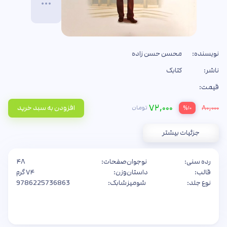
نویسنده:
محسن حسن زاده
ناشر:
کتابک
قیمت:
۷۲,۰۰۰
۸۰,۰۰۰
افزودن به سبد خرید
تومان
%۱۰
جزئیات بیشتر
رده سنی:
نوجوان
صفحات:
۴۸
قالب:
داستان
وزن:
۷۴ گرم
نوع جلد:
شومیز
شابک:
9786225736863