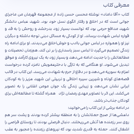
معرفی کتاب
کتاب «آقا داماد» نوشته محسن حسن زاده از مجموعه قهرمان من ماجرای
جوانی است که در اخلاق و رفتار الگوی نسل خود بود. شهید عباس دانشگر
شهید مدافع حرمی بود که توانست بسیار زود بدرخشد و روحش را به قد و
قواره لباس شهادت برساند. او از کودکی به مسائل دینی توجه داشته و دیگران
نیز او را همواره در لباس جوانی باادب و خوش‌اخلاق می‌دیدند. او برای ادامه راه
زندگی تصمیم می‌گیرد تا لباس سبز پاسداری را بر تن کند. هم‌زمان تحصیلات و
مطالعاتش را با جدیت ادامه می‌دهد و بسیار زود به یک نیروی کارآمد و موفق
تبدیل می‌شود. او هنگامی که به تازگی با دخترعمویش نامزد کرده درخواست
اعزام به سوریه می‌دهد و در دفاع از حرم به شهادت می‌رسد. این کتاب در قالب
قصه‌های کوتاه و شیرین سیره اخلاقی و تربیتی این شهید عزیز را به کودکان
ایرانی نشان می‌دهد و زیبایی زندگی یک جوان مومن انقلابی را به تصویر
می‌کشد. این اثر با تصاویر مهدی رمضان نژاد همراه گشته تا مطالعه‌اش برای
کودکان جذاب‌تر باشد.
در ادامه برشی از این کتاب را می‌خوانید:
داعشی‌ها از صبح حملاتشان را به منطقه بیشتر کرده بودند و پشت سر هم
روی سر رزمنده ها آتش می‌ریختند. دنبال فرصتی بودند تا روستای قراصی را
اشغال کنند. حمله به قدری شدید بود که نیروهای رزمنده را مجبور به عقب