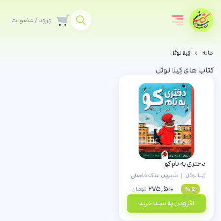
ورود / عضویت
خانه
کِیلا نوئل
کتاب های کِیلا نوئل
دختری به نام کو
کِیلا نوئل
|
شیرین ملک فاضلی
۲۷۵,۵۰۰
۵ %
تومان
افزودن به سبد خرید