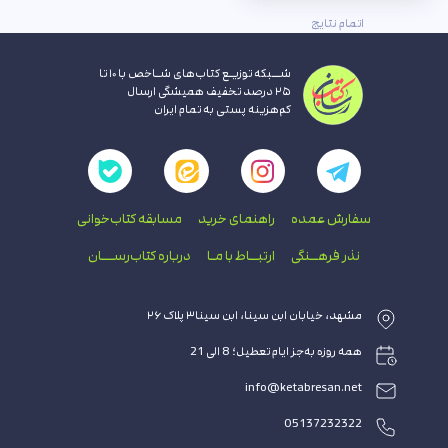
اتمام نتایج
شــبکه توزیـع کتاب‌های شـاخص با ۱۰ تا
۲۵ درصد تخفیف همیشگی ارسال
کم‌هزینه پستی به تمام ایران
سفارش عمده
راهنمای‌ خرید
مسابقه کتاب‌خوانی
نذر فرهــنگی
ارتبــاط با‌ مـا
درباره کتاب‌رســـان
مشهد، خیابان ابن سینا، ابن سینا۳ پلاک ۲۶
همه روزه به‌جز ایام تعطیل؛ 8 الی 21
info@ketabresan.net
05137232322