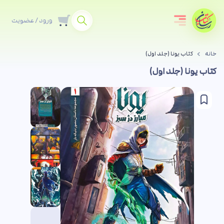
ورود / عضویت
خانه
کتاب یونا (جلد اول)
کتاب یونا (جلد اول)