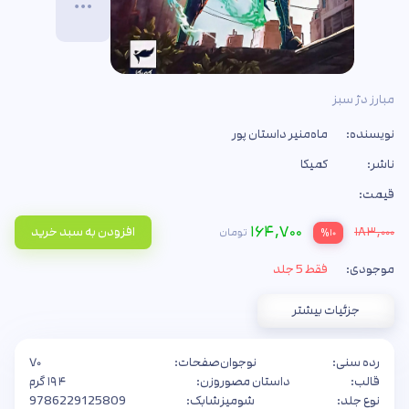
مبارز دژ سبز
نویسنده:
ماه‌منیر داستان پور
ناشر:
کمیکا
قیمت:
۱۶۴,۷۰۰
۱۸۳,۰۰۰
افزودن به سبد خرید
تومان
%۱۰
موجودی:
فقط 5 جلد
جزئیات بیشتر
رده سنی:
نوجوان
صفحات:
۷۰
قالب:
داستان مصور
وزن:
۱۹۴ گرم
نوع جلد:
شومیز
شابک:
9786229125809