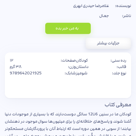
نویسنده:
غلامرضا حیدری ابهری
ناشر:
جمال
به من خبر بده
جزئیات بیشتر
رده سنی:
کودکان
صفحات:
۱۲
قالب:
داستان
وزن:
۳۸ گرم
نوع جلد:
شومیز
شابک:
9789642021925
معرفی کتاب
کودکان ما در سنین 6تا12 سالگی دوست‌دارند که با بسیاری از موجودات دنیا
آشنا شوند و پاسخ‌های خلاقانه‌ای را برای میلیون‌ها سوال موجود در ذهنشان
بیابند؛ از سویی در همین دوره است که ارتباط آنان با پروردگارشان مستحکم‌تر
می‌شود و با افزایش دقّت، انس با طبیعت و پرورش روحیه علمی در آنان،