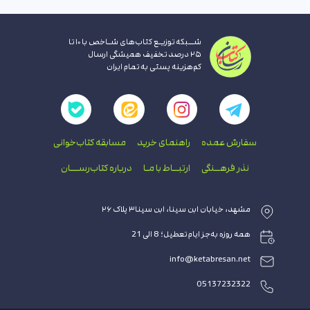
شــبکه توزیـع کتاب‌های شـاخص با ۱۰ تا
۲۵ درصد تخفیف همیشگی ارسال
کم‌هزینه پستی به تمام ایران
سفارش عمده
راهنمای‌ خرید
مسابقه کتاب‌خوانی
نذر فرهــنگی
ارتبــاط با‌ مـا
درباره کتاب‌رســـان
مشهد، خیابان ابن سینا، ابن سینا۳ پلاک ۲۶
همه روزه به‌جز ایام تعطیل؛ 8 الی 21
info@ketabresan.net
05137232322