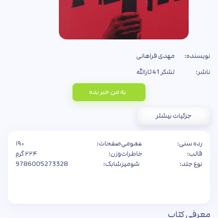
نویسنده:
مهدی فراهانی
ناشر:
لشکر 41 ثارالله
به من خبر بده
جزئیات بیشتر
رده سنی:
عمومی
صفحات:
۱۹۰
قالب:
خاطرات
وزن:
۲۲۴ گرم
نوع جلد:
شومیز
شابک:
9786005273328
معرفی کتاب