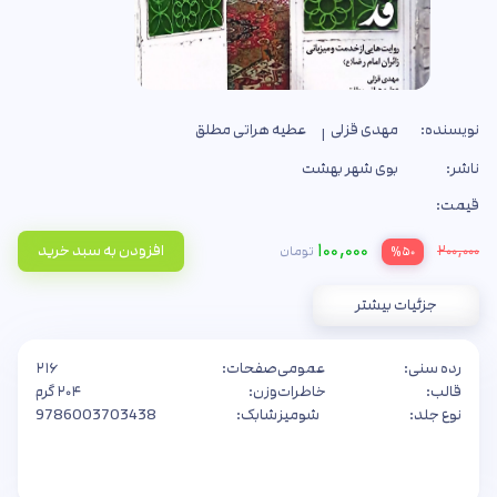
نویسنده:
مهدی قزلی
عطیه هراتی مطلق
ناشر:
بوی شهر بهشت
قیمت:
۱۰۰,۰۰۰
۲۰۰,۰۰۰
افزودن به سبد خرید
تومان
%۵۰
جزئیات بیشتر
رده سنی:
عمومی
صفحات:
۲۱۶
قالب:
خاطرات
وزن:
۲۰۴ گرم
نوع جلد:
شومیز
شابک:
9786003703438