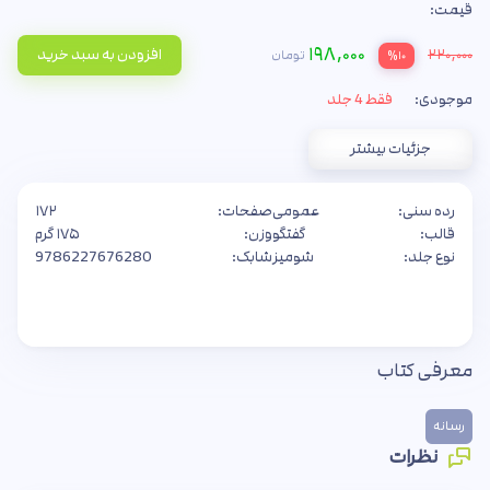
قیمت:
۱۹۸,۰۰۰
۲۲۰,۰۰۰
افزودن به سبد خرید
تومان
%۱۰
موجودی:
فقط 4 جلد
جزئیات بیشتر
رده سنی:
عمومی
صفحات:
۱۷۲
قالب:
گفتگو
وزن:
۱۷۵ گرم
نوع جلد:
شومیز
شابک:
9786227676280
معرفی کتاب
رسانه
نظرات