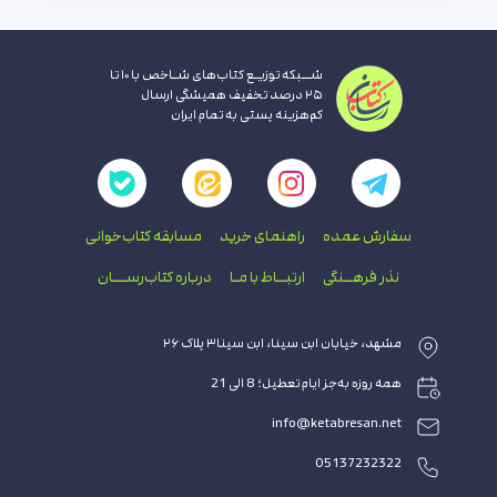
شــبکه توزیـع کتاب‌های شـاخص با ۱۰ تا
۲۵ درصد تخفیف همیشگی ارسال
کم‌هزینه پستی به تمام ایران
سفارش عمده
راهنمای‌ خرید
مسابقه کتاب‌خوانی
نذر فرهــنگی
ارتبــاط با‌ مـا
درباره کتاب‌رســـان
مشهد، خیابان ابن سینا، ابن سینا۳ پلاک ۲۶
همه روزه به‌جز ایام تعطیل؛ 8 الی 21
info@ketabresan.net
05137232322