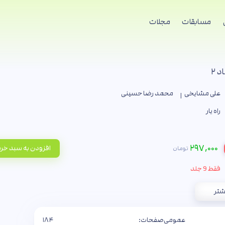
مسابقات
مجلات
 ۲
علی مشایخی
محمد رضا حسینی
راه یار
۲۹۷,۰۰۰
افزودن به سبد خر
تومان
فقط 9 جلد
شتر
عمومی
صفحات:
۱۸۴