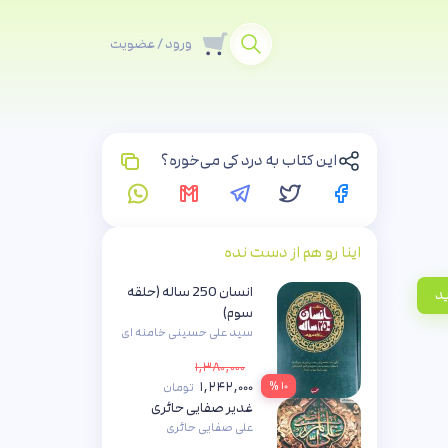
ورود / عضویت
این کتاب به درد کی می‌خوره؟
اینا رو هم از دست نده
انسان 250 ساله (حلقه
ید
سوم)
سید علی حسینی خامنه ای
۱,۳۸۰,۰۰۰
۱,۲۴۲,۰۰۰
۱۰ %
تومان
غدیر صفایی حائری
علی صفایی حائری