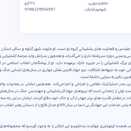
خاطرات
وزن:
۲۱۰ گرم
شومیز
شابک:
9786229554937
ال‌های دفاع مقدس و فعالیت های پشتیبانی گروه او است. او متولد شهر گناوه و ساکن استان
سی و عربی دوره سررشته داری را می‌گذراند و همچون پدرانش وارد عرصه کشتیرانی و 
12 سال نمایندگی کمپانی‌های بزرگ کشتیرانی را در جزیره خارک برعهده دارد. او از پیشگامان انقلاب اسلامی د
انی خود به جبهه‌ها شتافت. تیم جهاد فارس نقش موثری در سال‌های ابتدایی جنگ و
بین تاثیر به سزایی داشته است.
ست اولی از زحماتی است که نیروهای جهادگر پشتیبانی و مهندسی جنگ در سال‌های
ات در مقابل قدرت های برتر جهان از آب و خاک خود دفاع کردند. ایشان در این راه سه 
خود را به جبهه‌ها فرستاد که یکی از آن ها به مقام شهادت رسید. به پاس خدمات این جهادگر بی ادعا در سال 69 او مدال فتح را از دستان 
ا در هجده کیلومتری چوئبده ساختیم و این امکان را به وجود آوردیم که محموله‌های