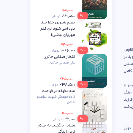
۹۵,۰۰۰
۸۵,۵۰۰
۱۰ %
تومان
طعم شیرین خدا جلد
دوم (می شود این قدر
مهربان نباشی)
محسن عباسی ولدی
۴۴۰,۰۰۰
 فارس
۳۹۶,۰۰۰
۱۰ %
تومان
انتظار صفایی حائری
بنادر
علی صفایی حائری
ر استان
 کامل
۲۶۵,۰۰۰
۲۳۸,۵۰۰
۱۰ %
عبدالرحمن جزایری پس از فتح خرمشهر در استان هرمزگان چندین بندر استراتژیک نظامی را طراحی و اجرا می‌کند. همچنین ایشان در عملیات والفجر 8
تومان
سه دقیقه در قیامت
 جنگ
گروه فرهنگی شهید ابراهیم
فرزند
هادی
رهبر انقلاب دریافت
۱۴۰,۰۰۰
۱۲۶,۰۰۰
۱۰ %
تومان
معاد ، بازگشت به جدی
 خیلی
ترین زندگی