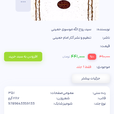
نویسنده:
سید روح الله موسوی خمینی
ناشر:
تنظیم و نشر آثار امام خمینی
قیمت:
۴۴۱,۰۰۰
۴۹۰,۰۰۰
افزودن به سبد خرید
تومان
%۱۰
موجودی:
فقط 1 جلد
جزئیات بیشتر
رده سنی:
عمومی
صفحات:
۳۵۱
قالب:
شعر
وزن:
۲۸۶ گرم
نوع جلد:
شومیز
شابک:
9789643359133