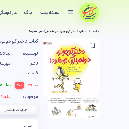
دسته بندی
بلاگ
نذر فرهنگی
خانه
کتاب دختر کوچولو، خواهر بزرگ می شود!
کتاب دختر کوچولو،
نویسنده:
لیلا کا
ناشر:
مهرسا
قیمت:
۷۱,۱۰۰
۷۹,۰۰۰
%۱۰
موجودی:
فقط 2 جلد
جزئیات بیشتر
رده سنی: