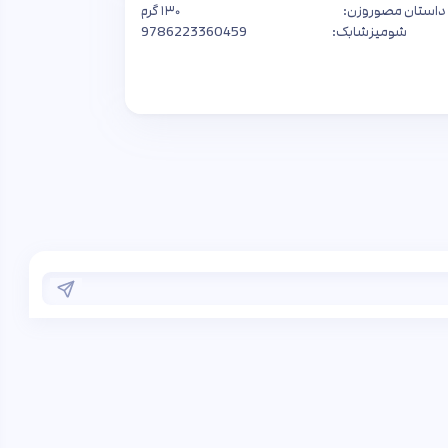
داستان مصور
وزن:
۱۳۰ گرم
شومیز
شابک:
9786223360459