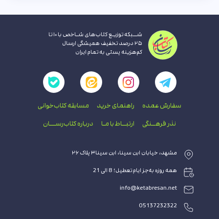
شــبکه توزیـع کتاب‌های شـاخص با ۱۰ تا
۲۵ درصد تخفیف همیشگی ارسال
کم‌هزینه پستی به تمام ایران
سفارش عمده
راهنمای‌ خرید
مسابقه کتاب‌خوانی
نذر فرهــنگی
ارتبــاط با‌ مـا
درباره کتاب‌رســـان
مشهد، خیابان ابن سینا، ابن سینا۳ پلاک ۲۶
همه روزه به‌جز ایام تعطیل؛ 8 الی 21
info@ketabresan.net
05137232322