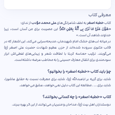
معرفی کتاب
کتاب
خطبه اصغر
به لطف شاعرانگی‌های
علی محمد مؤدب
از ندای:
«هَوَّنَ عَلَیَّ مَا نَزَلَ بِی أَنَّهُ بِعَیْنِ اللَّهِ؛
این مصیبت برای من آسان است، زیرا
خداوند شاهد آن است.»
در میانه لب‌های خشک امام شهیدمان، مدیحه‌سرایی می‌کند. این اشعار که در
قالب مثنوی سروده شده‌اند از حزن عظیم شهادت حضرت علی اصغر (ع)
می‌گویند. ترکیب حماسه کربلا با لطافت شعر و زیبایی‌های لفظی‌اش ابزار
سودمندی برای انتقال معارف حسینی را به مخاطب عرضه داشته‌است.
چرا باید کتاب «خطبه اصغر» را بخوانیم؟
شاید برای گریه بر اباعبدالله (ع)، شاید برای معرفت نسبت به حقایق عاشورا،
شاید برای ... . مطالعه این کتاب دلیل نمی‌خواهد، عشق می‌خواهد.
کتاب «خطبه اصغر» را چه کسانی بخوانند؟
دوستداران اهل بیت (ع)، مداحان و منبریان می‌توانند از این اثر بهره ببرند.