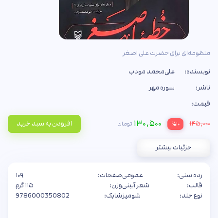
منظومه‌ای برای حضرت علی اصغر
نویسنده:
علی‌محمد مودب
ناشر:
سوره مهر
قیمت:
۱۳۰,۵۰۰
۱۴۵,۰۰۰
افزودن به سبد خرید
تومان
%۱۰
جزئیات بیشتر
رده سنی:
عمومی
صفحات:
۱۰۹
قالب:
شعر آیینی
وزن:
۱۱۵ گرم
نوع جلد:
شومیز
شابک:
9786000350802