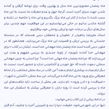
ماه رمضان معنوی‌ترین ماه سال و بهترین وقت برای توشه گرفتن و آماده
شدن جهت سرای آخرت است. گرچه جهل و عدم معرفت ما نسبت به این ماه
سبب شده تا ساده از کنار این ماه بزرگ بگذریم و این ماه را خلاصه در تشنه و
گشنه ماندن بدانیم در حالی می‌توانستیم در این موقعیت مهم چندین برابر
سال‌های دیگر بر درجات خود و ارزش روحانی خود بیافزاییم.
استاد علیرضا پناهیان از خطیبان و محققان دینی هستند که در سلسله
جلساتی به بررسی ارزش و فضیلت این ماه بزرگ می‌پردازند. همانطور که در
متون دینی آمده است ماه رمضان ماه مهمانی خدا است. ایشان در کتاب «برای
مهمانی خدا آماده شویم» از زاویه جدیدی به بررسی مفهوم و علت این
می‌پردازند که چرا ماه رمضان ماه مهانی خدا است؟ چرا انسان به چنین مهمانی
سختی دعوت شده که حق خوردن و آشامیدن ندارد و مجبور است نسبت به
دیگر ایام عبادت بیشتری انجام بدهد؟ این کتاب در سه بخش مخاطب را از لحاظ
معرفتی برای ورود به این ماه آماده می‌گرداند. این سه بخش «آشنایی با شهر»،
«ضیافت» و «اذن ورود» نام دارند. هر بخش از ساحت تازه حکمت‌های این
ماه را بررسی کرده است تا روزه داران با معرفتی بیشتر به استقبال این ماه
بروند.
در ادامه برشی از این کتاب را می‌خوانید:
تنها در این شهر می‌شود حقیقت دنیا را دید و شیرینی آخرت را چشید. آدم قبل