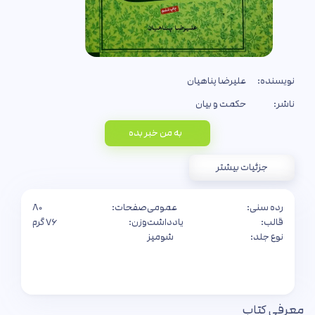
نویسنده:
علیرضا پناهیان
ناشر:
حکمت و بیان
به من خبر بده
جزئیات بیشتر
رده سنی:
عمومی
صفحات:
۸۰
قالب:
یادداشت
وزن:
۷۶ گرم
نوع جلد:
شومیز
معرفی کتاب