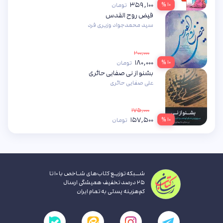
۳۵۹,۱۰۰
۱۰ %
تومان
فیض روح القدس
سید محمدجواد وزیری فرد
۲۰۰,۰۰۰
۱۸۰,۰۰۰
۱۰ %
تومان
بشنو از نی صفایی حائری
علی صفایی حائری
۱۷۵,۰۰۰
۱۵۷,۵۰۰
۱۰ %
تومان
شــبکه توزیـع کتاب‌های شـاخص با ۱۰ تا
۲۵ درصد تخفیف همیشگی ارسال
کم‌هزینه پستی به تمام ایران