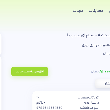
مسابقات
مجلات
ای ماه زیبا
لامرضا حیدری ابهری
مال
۸۱,۰۰۰
افزودن به سبد خرید
تومان
شتر
کودکان
صفحات:
۱۲
داستان
وزن:
۵۲ گرم
شومیز
شابک:
9789648654530