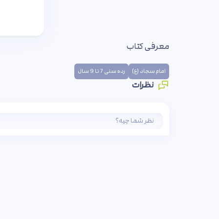
معرفی کتاب
امام سجاد (ع)
رده سنی 7 تا 9 سال
نظرات