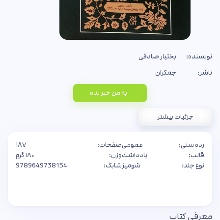
نویسنده:
بختیار صادقی
ناشر:
جمکران
به من خبر بده
جزئیات بیشتر
رده سنی:
عمومی
صفحات:
۱۸۷
قالب:
یادداشت
وزن:
۱۸۰ گرم
نوع جلد:
شومیز
شابک:
9789649738154
معرفی کتاب