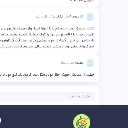
خیلی‌زیبا🙂💫🤍
غلامرضا گرجی ازغندی
4 سال پیش
افزوده بود حاج قاسم دلی نرم و رئوف داشته است نسبت به ماد
به خاطر دل نرم او گریه کردم و بعضی جاها صداقت گفتارش خنده
دعای والدینش بود او مکتب است سالها بنویسید تمام نمی شود خد
بحیرا
4 سال پیش
چقدر از آمدنش خوش حال بودم مثل پیدا کردن یک گنج بود برا