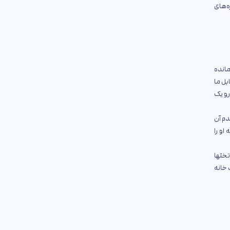
ه‌های
مانده
بل ما
رو یک
دم آن
او را
تختها
 خانه