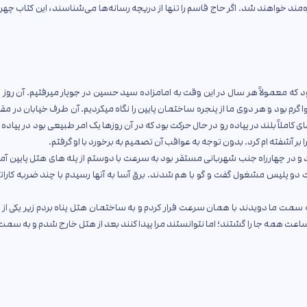
ه‌مند خواهند شد. اگر حاج قاسم را تنها از دریچه رسانه‌ها می‌شناسند، این کتاب چهر
عاشورا بود که معمولاً هر سال در این وقت به امامزاده سید حسین در جوپار میرفتیم. آن روز 
م بود و هر دوی ما از پنجره ساختمان پایین را نگاه میکردیم. آن طرف خیابان در مقا
املاً بلند در پیاده رو در حال حرکت بود که در آن روزها یک امر طبیعی بود در پیاده 
بر آشفته ام کرد. بدون توجه به عواقب آن تصمیم به برخورد با او گرفتم.
در چهارراه جنب شهربانی مستقر بود به سرعت با دوستم از پله های هتل پایین آم
و پلیس مشغول گفت و گو با هم شدند. برق آسا به آنها رسیدم با چند ضربه کاراته 
مت ما دویدند با همان سرعت فرار کردم و به ساختمان هتل پناه بردم زیر یکی از 
عت همه جا را گشتند؛ اما نتوانستند مرا پیدا کنند بعد از هتل خارج شدم و به سمت