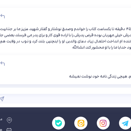
کتاب ازچیزی نمی ترسیدم را با شوق تهیه واز بس دلنشین بود ۴۵ دقیقه تا یکساعت کتاب را خواندم وصدق نوشتار و گفتار شهید عزیز ما بر جذابی
رش خیلی مهربان بوده قرض پدرش را با اراده قوی کار و برای پدر می فرستد بعضی جا
 ام انداخت احتمال زیاد دعای والدین او را اینچنین بلند کرد و ذوب در ولایت هم ب
ایا ما را با او محشور کند انشاالله
یم. هیچی زندگی نامه خود نوشت نمیشه
مش
همه