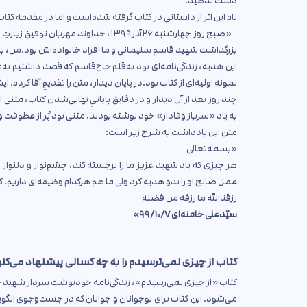
دست ندهید.
نام این اثر از داستانی در کتاب گرفته شده‌است و اما در مقدمه کت
«صبح روز چهارشنبه ۲۶آذر۱۳۹۹، خداوند 
بزرگداشت شهید قاسم سلیمانی و ما افراد خانواده‌اش بود.من، به‌نم
این هدیه، زندگی‌نامه‌ای بود به‌قلم حاج‌قاسم که قصد داشتیم به
نمونه اولیه‌ای از کتاب بود.در پایان دیدار، متن را تقدیمِ آقا کردم.
چند روز بعد از آن دیدار و در دقایق پایانیِ نهایی‌شدن کتاب، متنی ا
به یاد «سرباز وفادار» خود نوشته بودند. متنی بود پُر از عطوفت و
متن این یادداشت به شرح زیر است:
«بسمه‌تعالی
هر چیزی که یاد شهید عزیز ما را برجسته کند، چشم‌نواز و دلنواز 
عمل صالح او را بدو هدیه کرد ولی ما هم هرکدام وظیفه‌ای داریم. کتا
رزقناالله ما رزقه من فضله
سیّدعلی خامنه‌ای ۹۹/۱۰/۷»
کتاب از چیزی نمی‌ترسیدم را به چه کسانی پیشنهاد می‌کن
کتاب «از چیزی نمی‌رسیدم»، زندگی‌نامه خودنوشت سردار شهید ح
می‌شود. این کتاب برای نوجوانان و جوانان که در جست‌وجوی الگ