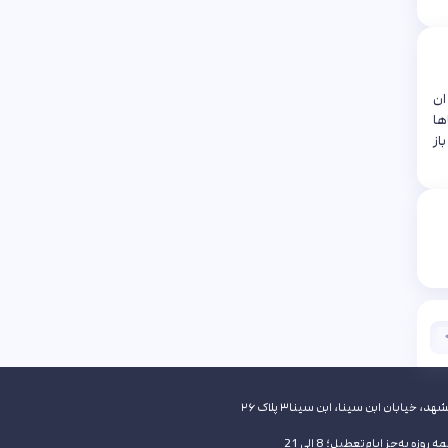
ت ان
ها
از
هد، خیابان ابن سینا، ابن سینا۳ پلاک ۲۶
 روزه به‌جز ایام تعطیل؛ 8 الی 21