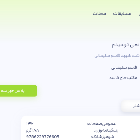
مسابقات
مجلات
 نمی ترسیدم
نوشت شهید قاسم سلیمانی
قاسم سلیمانی
مکتب حاج قاسم
به من خبر بده
شتر
عمومی
صفحات:
۱۳۶
زندگینامه
وزن:
۱۸۸ گرم
شومیز
شابک:
9786229776605