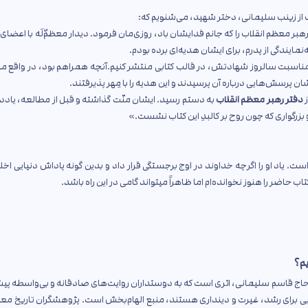
اب از زینب سلیمانی، دختر شهید، می‌شنویم که:
مهربان توفیق زیارتِ رهبر معظم انقلاب را که جانم فدایشان باد، روزی‌مان فرمود. دیدار معظمٌ‌لَه با اعضا
ایندگی از پدرم، برای ایشان هدیه‌ای برده بودم.
‌مناسبت سالروز شهادتش، در قالب کتابی منتشر کنیم.آنچه همراهم بود، در واقع ماک
 ایشان پرسش‌هایی درباره آن پرسیدند و این هدیه را با مِهر پذیرفتند.
ز
دفتر رهبر معظم انقلاب
به دستم رسید. ایشان منّت گذاشته و قبل از مطالعه، یاد
 بزرگواری که چون روح بر کالبدِ این کتاب نشست.»
است. یاد او را اگرچه خداوند در اوج برجستگی قرار داد و بدین گونه پاداش دنیایی اخ
ب حاضر را هنوز نخوانده‌ام اما ظاهراً میتواند گامی در این راه باشد.
یم؟
اج قاسم سلیمانی، اثری است که به دوستداران روایت‌های صادقانه و بی‌واسطه پی
ویی برای رشد، غیرت و دینداری هستند، منبع الهام‌بخش است. پژوهشگران تاریخ مع