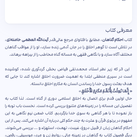
معرفی کتاب
کتاب
احکام گناهان
، مطابق با فتاوای مرجع عالی‌قدر
آیت‌الله العظمی خامنه‌ای
،
در تلاش است تا گوهر اخلاق را در جان آدمی زنده سازد، او را از عواقب گناهان
مختلف آگاه سازد و با نگاهی فقهی به مساله گناه مخاطب را از بیراهه برهاند.
این اثر که زیر نظر استاد محمدتقی فیاض بخش گردآوری شده، کوشیده
است در سیری منطقی ابتدا به اهمیت ضرورت اخلاق اشاره کند تا جایی که
هدف بعثت رسول خدا را رساندن انسان به مکارم اخلاق دانسته.
« إِنَّمَا بُعِثْتُ لِأُتَمِّمَ مَکَارِمَ الْأَخْلَاقِ
»
حال اولین قدم برای اتصال به اخلاق اسلامی دوری از گناه است. لذا کتاب به
تفصیل این مساله را در زمینه‌های متنوع بررسی کرده است. نخست باب توبه را
باز نموده تا با هر گناهی به سوی خدا بازگردیم. کتاب ضمن نیم نگاهی به این
مفهوم در پرتوی قرآن و عترت به چند حکم کلی درباره آن اشاره می‌کند. پس از این
احکام گناهان زبان از قبیل دروغ، غیبت، تهمت، استهزاء و ... بررسی می‌شوند.
دیگر فصول کتاب به گناهان در زمینه مالی، روابط زن و مرد، موسیقی، رقص،