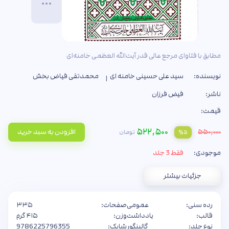
مطابق با فتاوای مرجع عالی قدر آیت‌الله العظمی خامنه‌ای
نویسنده:
سید علی حسینی خامنه ای
محمدتقی فیاض بخش
ناشر:
فیض فرزان
قیمت:
۵۲۲,۵۰۰
۵۵۰,۰۰۰
افزودن به سبد خرید
تومان
%۵
موجودی:
فقط 3 جلد
جزئیات بیشتر
رده سنی:
عمومی
صفحات:
۳۳۵
قالب:
یادداشت
وزن:
۴۱۵ گرم
نوع جلد:
گالینگور
شابک:
9786225796355