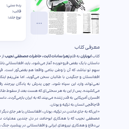
رده سنی:
قالب:
نوع جلد:
معرفی کتاب
کتاب
ابوباران
به قلم
زهرا سادات ثابت، خاطرات مصطفی نجیب
از 
داستان با یک بغض فروخورده آغاز می‌شود. باید افغانستانی باشی 
سهم تو نباشد که آن را وطن بنامی واقعا هم بغض‌آور است. قهرم
افغانستان و جنگیدن با طالبان سخن می‌گوید. اما علی‌رغم اینک
نمی‌تواند وارد این سپاه شود. چون پدرش به پادگان بیرجند رف
می‌کشیده. پس از این به هر سختی‌ای که هست بعد از سقوط طالبان
افسران آمریکایی به قدر زننده می‌بیند که به ایران بازمی‌گردد. 
قاچاقچی انسان به ترکیه و یونان.
«این‌که به جای ماندن در ترکیه، یونان، افغانستان یا هر جای دیگر ا
مصطفی نجیب که با همکاری ابوحامد در دل چندین عملیات در
بی‌دفاع و همکاری نیروهای ایرانی و افغانستانی در پیشبرد جنگ 