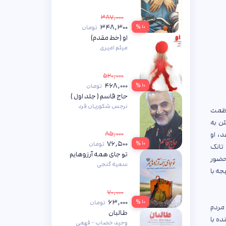
۳۸۷,۰۰۰
۳۴۸,۳۰۰
۱۰ %
تومان
او (خط مقدم)
میثم امیری
۵۲۰,۰۰۰
۴۶۸,۰۰۰
۱۰ %
تومان
حاج قاسم ( جلد اول )
نرجس شکوریان فرد
 عظمت
تن به
۸۵,۰۰۰
د، او
۷۶,۵۰۰
۱۰ %
تومان
 تانک
تو جای همه آرزوهایم
 حضور
سمیه گنجی
جه با
۷۰,۰۰۰
۶۳,۰۰۰
۱۰ %
تومان
مردم
طالبان
ده با
وحید خضاب - فهمی