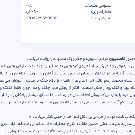
عمومی
صفحات:
۲۰۸
خاطرات
وزن:
۲۸۶ گرم
شومیز
شابک:
9786229650998
حضور
فاطمیون
در نبرد سوریه و هزار و یک عملیات را روایت می‌کند.
تا بفهمی چه می‌گویم. اینکه روی کره زمین به دنیا بیایی و یک وجب از این زمین با
ان قصه‌ ما در ابتدای داستان در حین بیان علاقه‌اش به ایران از تلاشش برای رف
ه سپاه محمد رسول‌الله (ص) نیروهای افغان را برای جنگ با طالبان آموزش می‌ده
ته بود و گفته‌بود راهش ندهند. انگار از بچگی مرد جنگ بوده، چون فقط تفنگ و
 خود را به ارتش کشورش افغانستان می‌رساند. اما فضای فرهنگی پادگان را در کنار
داستان کم کم آماده حضور مصطفی در لشکر فاطمیون می‌شود. اما بعد از دو سفر بی‌نتی
نتخاب شده‌ بودم از حرم بی‌بی دفاع کنم، خدا را خیلی شکر می‌کردم.»
 سوریه علیه داعش حضور داشته شرح عملیات‌ها، شناسایی منطقه، آزادسازی 
را به خوبی توصیف می‌کند. افزون بر اینها بیان صادقانه خاطرات سبب همراهی خوانن