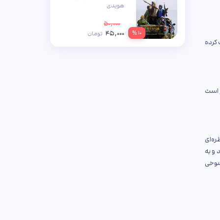
هویدی
۵۰,۰۰۰
۴۵,۰۰۰
۱۰ %
تومان
 کرده
ر است
ه‌ای
 و به
 شوخی