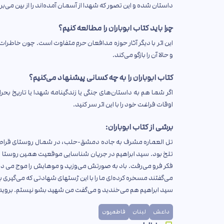
داستان شده و این تصور که شهدا از آسمان آمده‌اند را از بین می‌بر
چرا باید کتاب ابوباران را مطالعه کنیم؟
این اثر با دیگر آثار حوزه مدافعان حرم متفاوت است. چون خاطرا
و حالا آن را بازگو می‌کند.
کتاب ابوباران را به چه کسانی پیشنهاد می‌کنیم؟
اگر شما هم به داستان‌های جنگی یا زندگینامه شهدا یا تاریخ ب
اوقات فراغت خود را با این اثر سر کنید.
برشی از کتاب ابوباران:
تل العماره مشرف به جاده دمشق-حلب، در شمال روستای قراصی ق
تلخ بود. سید ابراهیم در جریان شناسایی موقعیت همین روستا به ش
فکر فرو می‌رفت. باد به صورتش می‌وزید و موهایش را موج می داد
می‌گفتند مسخره کرده‌ای ما را با این ژستهای شهادتی که می‌گیری با
سید ابراهیم هم می‌خندید و می‌گفت من شهید بشو نیستم. بروید پ
داعش
لبنان
فاطمیون